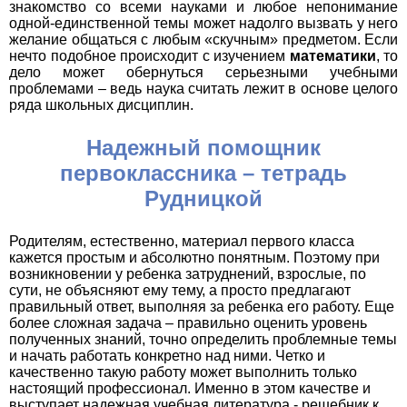
знакомство со всеми науками и любое непонимание
одной-единственной темы может надолго вызвать у него
желание общаться с любым «скучным» предметом. Если
нечто подобное происходит с изучением
математики
, то
дело может обернуться серьезными учебными
проблемами – ведь наука считать лежит в основе целого
ряда школьных дисциплин.
Надежный помощник
первоклассника – тетрадь
Рудницкой
Родителям, естественно, материал первого класса
кажется простым и абсолютно понятным. Поэтому при
возникновении у ребенка затруднений, взрослые, по
сути, не объясняют ему тему, а просто предлагают
правильный ответ, выполняя за ребенка его работу. Еще
более сложная задача – правильно оценить уровень
полученных знаний, точно определить проблемные темы
и начать работать конкретно над ними. Четко и
качественно такую работу может выполнить только
настоящий профессионал. Именно в этом качестве и
выступает надежная учебная литература - решебник к