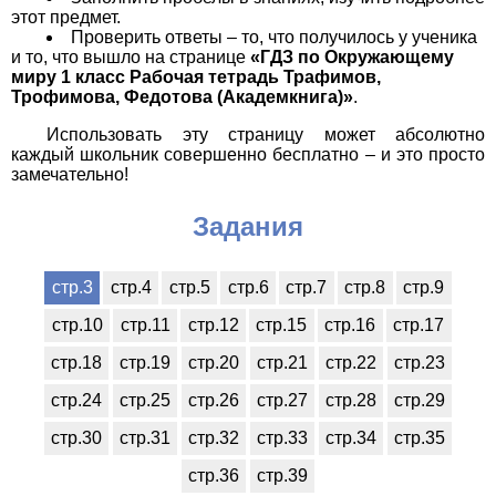
этот предмет.
Проверить ответы – то, что получилось у ученика
и то, что вышло на странице
«ГДЗ по Окружающему
миру 1 класс Рабочая тетрадь Трафимов,
Трофимова, Федотова (Академкнига)»
.
Использовать эту страницу может абсолютно
каждый школьник совершенно бесплатно – и это просто
замечательно!
Задания
стр.3
стр.4
стр.5
стр.6
стр.7
стр.8
стр.9
стр.10
стр.11
стр.12
стр.15
стр.16
стр.17
стр.18
стр.19
стр.20
стр.21
стр.22
стр.23
стр.24
стр.25
стр.26
стр.27
стр.28
стр.29
стр.30
стр.31
стр.32
стр.33
стр.34
стр.35
стр.36
стр.39