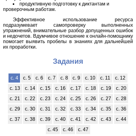
продуктивную подготовку к диктантам и
проверочным работам.
Эффективное использование ресурса
подразумевает самопроверку выполненных
упражнений, внимательные разбор допущенных ошибок
и недочетов. Вдумчивое отношение к онлайн-помощнику
помогает выявить пробелы в знаниях для дальнейшей
их проработки.
Задания
с. 4
с. 5
с. 6
с. 7
с. 8
с. 9
с. 10
с. 11
с. 12
с. 13
с. 14
с. 15
с. 16
с. 17
с. 18
с. 19
с. 20
с. 21
с. 22
с. 23
с. 24
с. 25
с. 26
с. 27
с. 28
с. 29
с. 30
с. 31
с. 32
с. 33
с. 34
с. 35
с. 36
с. 37
с. 38
с. 39
с. 40
с. 41
с. 42
с. 43
с. 44
с. 45
с. 46
с. 47