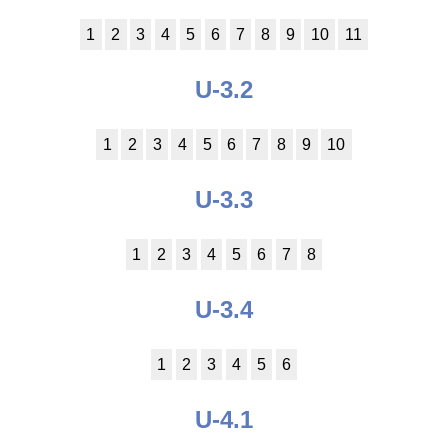
1
2
3
4
5
6
7
8
9
10
11
U-3.2
1
2
3
4
5
6
7
8
9
10
U-3.3
1
2
3
4
5
6
7
8
U-3.4
1
2
3
4
5
6
U-4.1