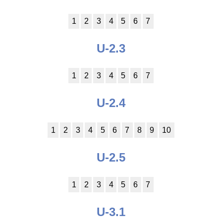
1
2
3
4
5
6
7
U-2.3
1
2
3
4
5
6
7
U-2.4
1
2
3
4
5
6
7
8
9
10
U-2.5
1
2
3
4
5
6
7
U-3.1