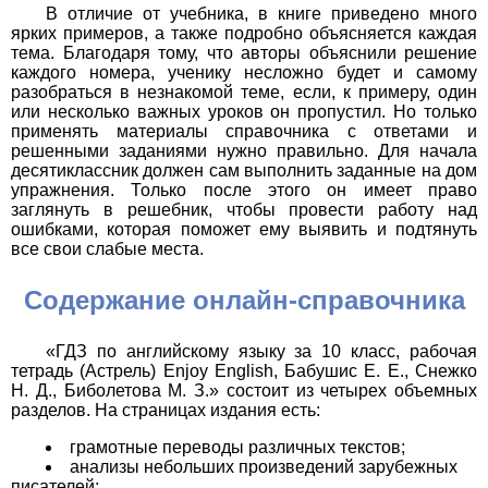
В отличие от учебника, в книге приведено много
ярких примеров, а также подробно объясняется каждая
тема. Благодаря тому, что авторы объяснили решение
каждого номера, ученику несложно будет и самому
разобраться в незнакомой теме, если, к примеру, один
или несколько важных уроков он пропустил. Но только
применять материалы справочника с ответами и
решенными заданиями нужно правильно. Для начала
десятиклассник должен сам выполнить заданные на дом
упражнения. Только после этого он имеет право
заглянуть в решебник, чтобы провести работу над
ошибками, которая поможет ему выявить и подтянуть
все свои слабые места.
Содержание онлайн-справочника
«ГДЗ по английскому языку за 10 класс, рабочая
тетрадь (Астрель) Enjoy English, Бабушис Е. Е., Снежко
Н. Д., Биболетова М. З.» состоит из четырех объемных
разделов. На страницах издания есть:
грамотные переводы различных текстов;
анализы небольших произведений зарубежных
писателей;