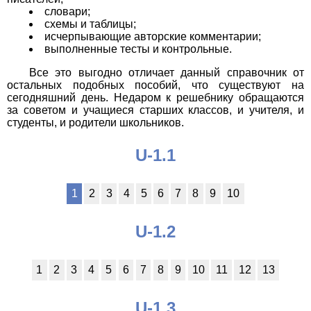
словари;
схемы и таблицы;
исчерпывающие авторские комментарии;
выполненные тесты и контрольные.
Все это выгодно отличает данный справочник от
остальных подобных пособий, что существуют на
сегодняшний день. Недаром к решебнику обращаются
за советом и учащиеся старших классов, и учителя, и
студенты, и родители школьников.
U-1.1
1
2
3
4
5
6
7
8
9
10
U-1.2
1
2
3
4
5
6
7
8
9
10
11
12
13
U-1.3