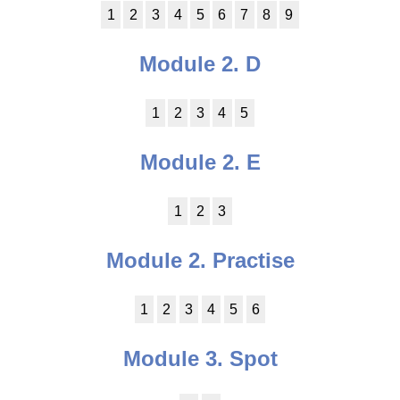
1
2
3
4
5
6
7
8
9
Module 2. D
1
2
3
4
5
Module 2. E
1
2
3
Module 2. Practise
1
2
3
4
5
6
Module 3. Spot