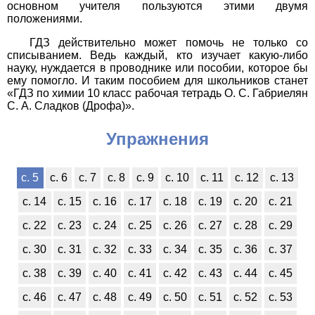
основном учителя пользуются этими двумя
положениями.
ГДЗ действительно может помочь не только со
списыванием. Ведь каждый, кто изучает какую-либо
науку, нуждается в проводнике или пособии, которое бы
ему помогло. И таким пособием для школьников станет
«ГДЗ по химии 10 класс рабочая тетрадь О. С. Габриелян
С. А. Сладков (Дрофа)».
Упражнения
с. 5
с. 6
с. 7
с. 8
с. 9
с. 10
с. 11
с. 12
с. 13
с. 14
с. 15
с. 16
с. 17
с. 18
с. 19
с. 20
с. 21
с. 22
с. 23
с. 24
с. 25
с. 26
с. 27
с. 28
с. 29
с. 30
с. 31
с. 32
с. 33
с. 34
с. 35
с. 36
с. 37
с. 38
с. 39
с. 40
с. 41
с. 42
с. 43
с. 44
с. 45
с. 46
с. 47
с. 48
с. 49
с. 50
с. 51
с. 52
с. 53