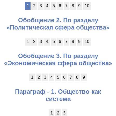
1
2
3
4
5
6
7
8
9
10
Обобщение 2. По разделу
«Политическая сфера общества»
1
2
3
4
5
6
7
8
9
10
Обобщение 3. По разделу
«Экономическая сфера общества»
1
2
3
4
5
6
7
8
9
Параграф - 1. Общество как
система
1
2
3