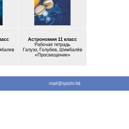
ласс
Астрономия 11 класс
Рабочая тетрадь
мбалев
Галузо, Голубев, Шимбалёв
«Просвещение»
mail@spishi.ltd