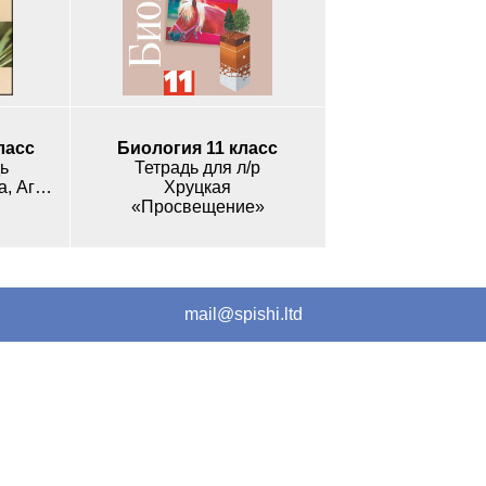
ласс
Биология 11 класс
ь
Тетрадь для л/р
Сивоглазов, Захарова, Агафонова
Хруцкая
«Просвещение»
mail@spishi.ltd