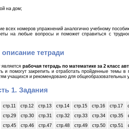
ой на дом;
ние всех номеров упражнений аналогично учебному пособи
еты на любые вопросы и поможет справиться с трудно
 описание тетради
у является
рабочая тетрадь по математике за 2 класс ав
ь и помогут закрепить и отработать пройденные темы в 
тям учащихся и рекомендовано для общеобразовательных 
сть 1. Задания
стр.11
стр.12
стр.13
стр.14
стр.15
стр.16
стр.17
стр.29
стр.30
стр.31
стр.32
стр.33
стр.34
стр.35
стр.45
стр.46
стр.47
стр.48
стр.49
стр.50
стр.51