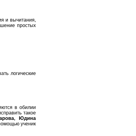
ия и вычитания,
ешение простых
ать логические
ряются в обилии
исправить такое
арова, Юдина
 помощью ученик