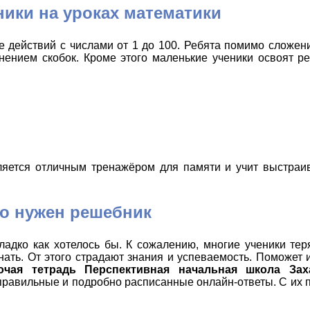
ники на уроках математики
е действий с числами от 1 до 100. Ребята помимо сложен
нением скобок. Кроме этого маленькие ученики освоят р
яется отличным тренажёром для памяти и учит выстраив
го нужен решебник
ладко как хотелось бы. К сожалению, многие ученики те
ать. От этого страдают знания и успеваемость. Поможет 
очая тетрадь Перспективная начальная школа Зах
правильные и подробно расписанные онлайн-ответы. С их