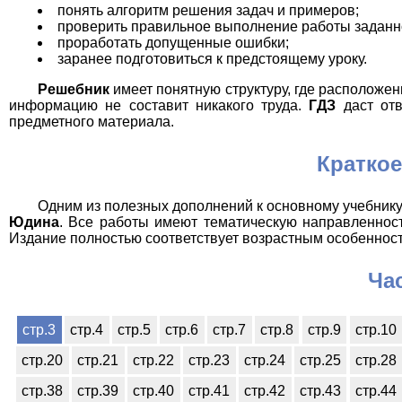
понять алгоритм решения задач и примеров;
проверить правильное выполнение работы заданн
проработать допущенные ошибки;
заранее подготовиться к предстоящему уроку.
Решебник
имеет понятную структуру, где расположе
информацию не составит никакого труда.
ГДЗ
даст отв
предметного материала.
Краткое
Одним из полезных дополнений к основному учебник
Юдина
. Все работы имеют тематическую направленност
Издание полностью соответствует возрастным особеннос
Ча
стр.3
стр.4
стр.5
стр.6
стр.7
стр.8
стр.9
стр.10
стр.20
стр.21
стр.22
стр.23
стр.24
стр.25
стр.28
стр.38
стр.39
стр.40
стр.41
стр.42
стр.43
стр.44