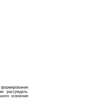
в формировании
же рассуждать.
шного освоения