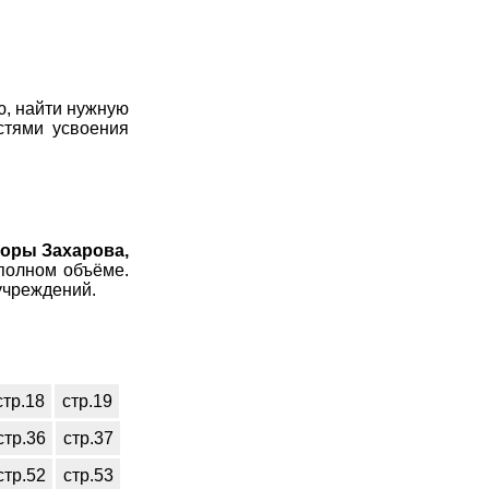
ю, найти нужную
стями усвоения
торы Захарова,
полном объёме.
учреждений.
стр.18
стр.19
стр.36
стр.37
стр.52
стр.53