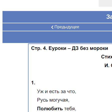
З
Предыдущее