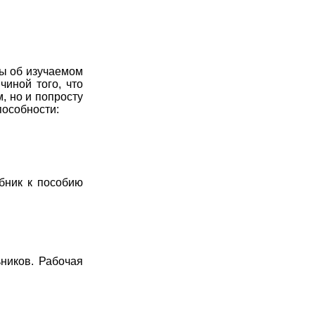
ы об изучаемом
иной того, что
, но и попросту
пособности:
бник к пособию
ников. Рабочая