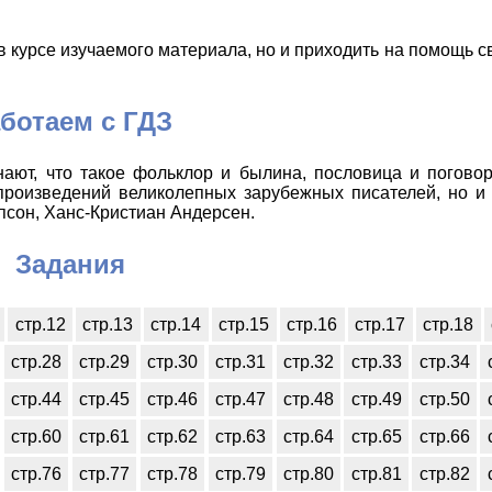
 курсе изучаемого материала, но и приходить на помощь с
ботаем с ГДЗ
ают, что такое фольклор и былина, пословица и поговор
произведений великолепных зарубежных писателей, но и 
псон, Ханс-Кристиан Андерсен.
Задания
стр.12
стр.13
стр.14
стр.15
стр.16
стр.17
стр.18
стр.28
стр.29
стр.30
стр.31
стр.32
стр.33
стр.34
стр.44
стр.45
стр.46
стр.47
стр.48
стр.49
стр.50
стр.60
стр.61
стр.62
стр.63
стр.64
стр.65
стр.66
стр.76
стр.77
стр.78
стр.79
стр.80
стр.81
стр.82