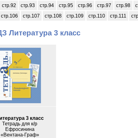
стр.92
стр.93
стр.94
стр.95
стр.96
стр.97
стр.98
с
стр.106
стр.107
стр.108
стр.109
стр.110
стр.111
ст
З Литература 3 класс
итература 3 класс
Тетрадь для к/р
Ефросинина
«Вентана-Граф»