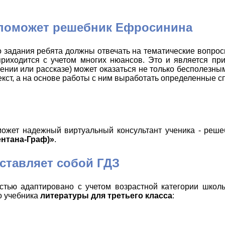
 поможет решебник Ефросинина
задания ребята должны отвечать на тематические вопрос
риходится с учетом многих нюансов. Это и является прич
рении или рассказе) может оказаться не только бесполезным
екст, а на основе работы с ним выработать определенные с
ожет надежный виртуальный консультант ученика - реше
ентана-Граф)»
.
ставляет собой ГДЗ
стью адаптировано с учетом возрастной категории школь
о учебника
литературы для третьего класса
: