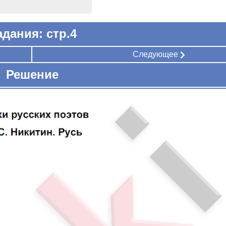
адания: стр.4
Следующее
Решение