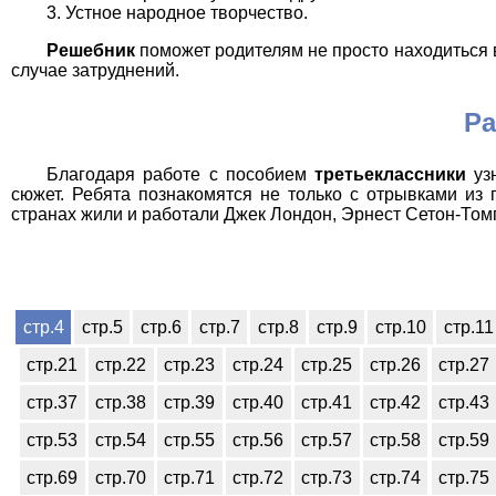
Устное народное творчество.
Решебник
поможет родителям не просто находиться в
случае затруднений.
Ра
Благодаря работе с пособием
третьеклассники
узн
сюжет. Ребята познакомятся не только с отрывками из 
странах жили и работали Джек Лондон, Эрнест Сетон-Том
стр.4
стр.5
стр.6
стр.7
стр.8
стр.9
стр.10
стр.11
стр.21
стр.22
стр.23
стр.24
стр.25
стр.26
стр.27
стр.37
стр.38
стр.39
стр.40
стр.41
стр.42
стр.43
стр.53
стр.54
стр.55
стр.56
стр.57
стр.58
стр.59
стр.69
стр.70
стр.71
стр.72
стр.73
стр.74
стр.75