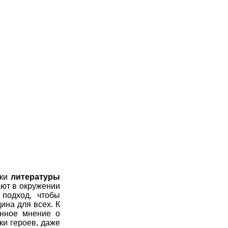
оки
литературы
ают в окружении
 подход, чтобы
ина для всех. К
енное мнение о
ки героев, даже