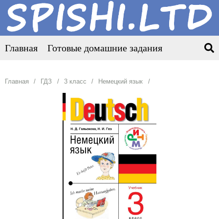
Главная
Готовые домашние задания
Главная
ГДЗ
3 класс
Немецкий язык