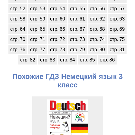
стр. 52
стр. 53
стр. 54
стр. 55
стр. 56
стр. 57
стр. 58
стр. 59
стр. 60
стр. 61
стр. 62
стр. 63
стр. 64
стр. 65
стр. 66
стр. 67
стр. 68
стр. 69
стр. 70
стр. 71
стр. 72
стр. 73
стр. 74
стр. 75
стр. 76
стр. 77
стр. 78
стр. 79
стр. 80
стр. 81
стр. 82
стр. 83
стр. 84
стр. 85
стр. 86
Похожие ГДЗ Немецкий язык 3
класс