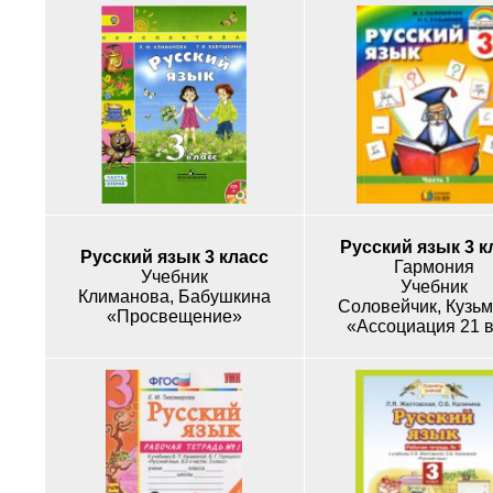
Русский язык 3 к
Русский язык 3 класс
Гармония
Учебник
Учебник
Климанова, Бабушкина
Соловейчик, Кузь
«Просвещение»
«Ассоциация 21 