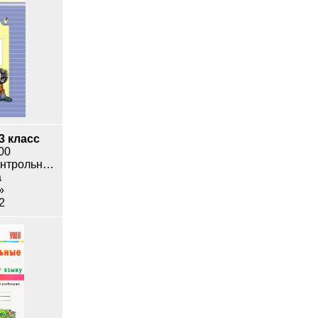
3 класс
00
Проверочные и контрольные работы
а
»
2