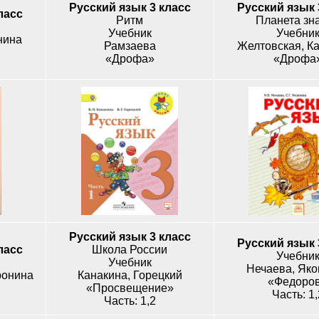
Русский язык 3 класс
Русский язык 
ласс
Ритм
Планета зн
Учебник
Учебни
нина
Рамзаева
Желтовская, К
«Дрофа»
«Дрофа
Русский язык 3 класс
Русский язык 
ласс
Школа России
Учебни
Учебник
Нечаева, Яко
ронина
Канакина, Горецкий
«Федоро
«Просвещение»
1,
1,2