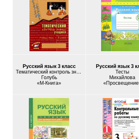
Русский язык 3 класс
Русский язык 3 к
Тематический контроль знаний учащихся
Тесты
Голубь
Михайлова
«М-Книга»
«Просвещение