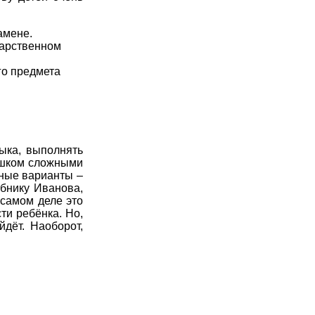
амене.
дарственном
го предмета
зыка, выполнять
лишком сложными
зные варианты –
бнику Иванова,
самом деле это
ти ребёнка. Но,
йдёт. Наоборот,