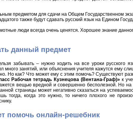
ельным предметом для сдачи на Общем Государственном экз
адцатого также будут сдавать русский язык на Едином Госу
мотные люди всегда очень ценятся. Хорошее знание данно
ать данный предмет
ельзя забывать – нужно ходить на все уроки русского я
ил много занятий, или объяснения учителя кажутся ему с
но. Но как? Что может ему с этим помочь? Существуют ра
ласс Рабочая тетрадь Кузнецова (Вентана-Граф)»
к уче
жется вещью вредной и совершенно бесполезной. Но на 
данной страницы может негативно сказаться на успеваемос
ь тогда, когда это нужно, то ничего плохого не произо
нику.
ет помочь онлайн-решебник