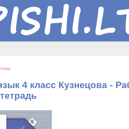
етрадь
язык 4 класс Кузнецова - Р
тетрадь