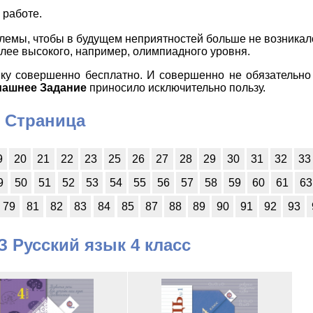
 работе.
блемы, чтобы в будущем неприятностей больше не возникал
олее высокого, например, олимпиадного уровня.
ку совершенно бесплатно. И совершенно не обязательно 
машнее Задание
приносило исключительно пользу.
Страница
9
20
21
22
23
25
26
27
28
29
30
31
32
33
9
50
51
52
53
54
55
56
57
58
59
60
61
63
79
81
82
83
84
85
87
88
89
90
91
92
93
 Русский язык 4 класс