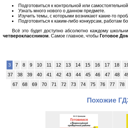
Подготовиться к контрольной или самостоятельной
Узнать много нового о данном предмете.
Изучить темы, с которыми возникают какие-то про
Подготовиться к каким-либо конкурсам, работам б
Всё это будет доступно абсолютно каждому школьни
четвероклассником
. Самое главное, чтобы
Готовое До
3
7
8
9
10
11
12
13
14
15
16
17
18
1
37
38
39
40
41
42
43
44
45
46
47
48
4
67
68
69
70
71
72
73
74
75
76
77
78
Похожие ГДЗ