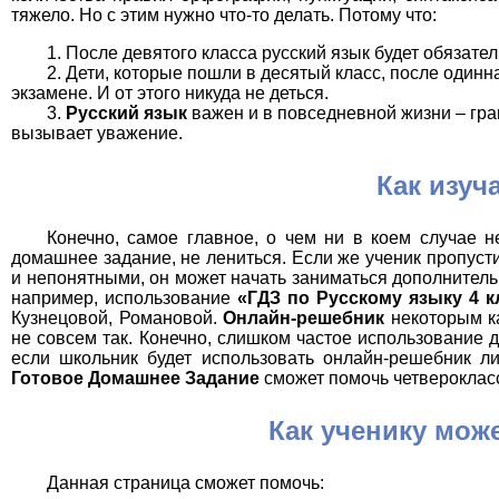
тяжело. Но с этим нужно что-то делать. Потому что:
После девятого класса русский язык будет обязат
Дети, которые пошли в десятый класс, после одинн
экзамене. И от этого никуда не деться.
Русский язык
важен и в повседневной жизни – гра
вызывает уважение.
Как изуч
Конечно, самое главное, о чем ни в коем случае н
домашнее задание, не лениться. Если же ученик пропуст
и непонятными, он может начать заниматься дополнитель
например, использование
«ГДЗ по Русскому языку 4 к
Кузнецовой, Романовой.
Онлайн-решебник
некоторым ка
не совсем так. Конечно, слишком частое использование 
если школьник будет использовать онлайн-решебник лиш
Готовое Домашнее Задание
сможет помочь четверокласс
Как ученику мож
Данная страница сможет помочь: