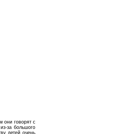
м они говорят с
 из-за большого
ву детей очень