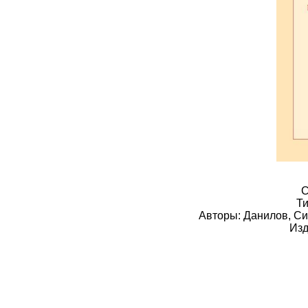
С
Ти
Авторы: Данилов, Си
Изд