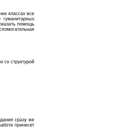
них классах все
о гуманитарных
 оказать помощь
спомогательная
и со структурой
адания сразу же
работе принесет