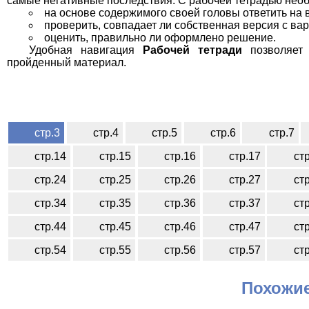
самые негативные последствия. С рабочей тетрадью необ
на основе содержимого своей головы ответить на 
проверить, совпадает ли собственная версия с вар
оценить, правильно ли оформлено решение.
Удобная навигация
Рабочей тетради
позволяет 
пройденный материал.
стр.3
стр.4
стр.5
стр.6
стр.7
стр.14
стр.15
стр.16
стр.17
ст
стр.24
стр.25
стр.26
стр.27
ст
стр.34
стр.35
стр.36
стр.37
ст
стр.44
стр.45
стр.46
стр.47
ст
стр.54
стр.55
стр.56
стр.57
ст
Похожие