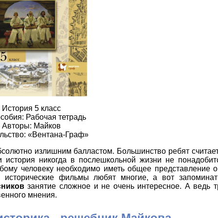
История 5 класс
собия: Рабочая тетрадь
Авторы: Майков
льство: «Вентана-Граф»
солютно излишним балластом. Большинство ребят считает
ли история никогда в послешкольной жизни не понадобитс
любому человеку необходимо иметь общее представление 
ь исторические фильмы любят многие, а вот запоминат
сников
занятие сложное и не очень интересное. А ведь т
енного мнения.
историка - решебник Майкова