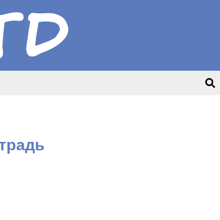
етрадь