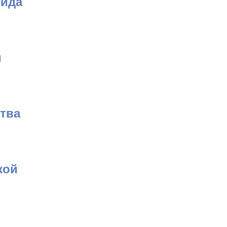
вида
и
тва
кой