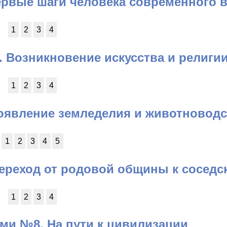
ервые шаги человека современного 
1
2
3
4
 Возникновение искусства и религи
1
2
3
4
оявление земледелия и животноводс
1
2
3
4
5
ереход от родовой общины к соседс
1
2
3
4
ми №8. На пути к цивилизации