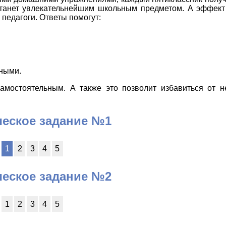
станет увлекательнейшим школьным предметом. А эффект
педагоги. Ответы помогут:
ными.
амостоятельным. А также это позволит избавиться от н
ческое задание №1
1
2
3
4
5
ческое задание №2
1
2
3
4
5