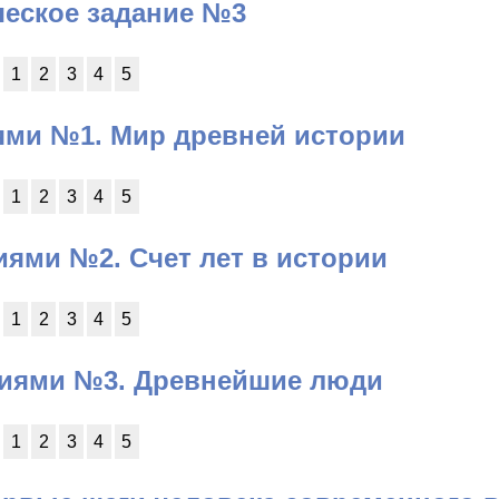
ческое задание №3
1
2
3
4
5
ями №1. Мир древней истории
1
2
3
4
5
иями №2. Счет лет в истории
1
2
3
4
5
ниями №3. Древнейшие люди
1
2
3
4
5