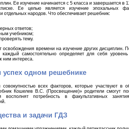
лин. Ее изучение начинается с 5 класса и завершается в 1
писке. Ее целью является изучение эпохальных фак
и отдельных народов. Что обеспечивает решебник:
ерных ответов;
вным учебником;
проверять тему.
т освобождения времени на изучение других дисциплин. П
у каждый самостоятельно определяет для себя уровень
к ним интереса.
и успех одном решебнике
я совокупностью всех факторов, которые участвуют в о
ебник Кошелев В.С. (Просвещение)» родители смогут по
и восполнят потребность в факультативных заняти
ий.
ества и задачи ГДЗ
выми домашними упражнениями, каждый пятиклассник полу