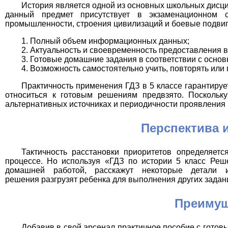
История является одной из основных школьных дисцип
данный предмет присутствует в экзаменационном с
промышленности, строения цивилизаций и боевые подвиг
Полный объем информационных данных;
Актуальность и своевременность предоставления в
Готовые домашние задания в соответствии с осно
Возможность самостоятельно учить, повторять или 
Практичность применения ГДЗ в 5 классе гарантируе
относиться к готовым решениям предвзято. Поскольк
альтернативных источниках и периодичности проявления 
Перспектива 
Тактичность расстановки приоритетов определяетс
процессе. Но используя «ГДЗ по истории 5 класс Реш
домашней работой, расскажут некоторые детали 
решения разгрузят ребенка для выполнения других задан
Преимущ
Добавив в свой арсенал практичное пособие с гото