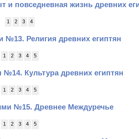
т и повседневная жизнь древних ег
1
2
3
4
и №13. Религия древних египтян
1
2
3
4
5
 №14. Культура древних египтян
1
2
3
4
5
ями №15. Древнее Междуречье
1
2
3
4
5