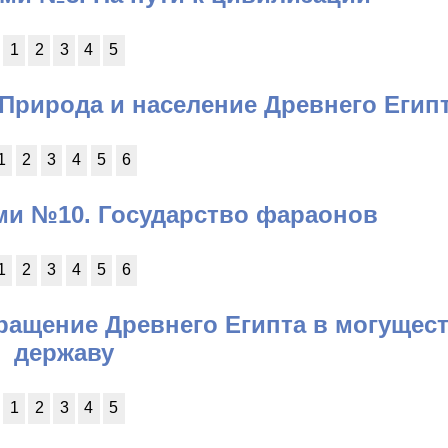
1
2
3
4
5
Природа и население Древнего Егип
1
2
3
4
5
6
ми №10. Государство фараонов
1
2
3
4
5
6
ращение Древнего Египта в могущес
державу
1
2
3
4
5