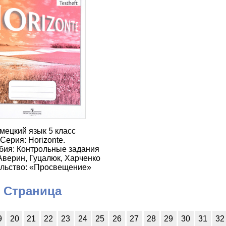
мецкий язык 5 класс
Серия: Horizonte.
бия: Контрольные задания
Аверин, Гуцалюк, Харченко
льство: «Просвещение»
Страница
9
20
21
22
23
24
25
26
27
28
29
30
31
32