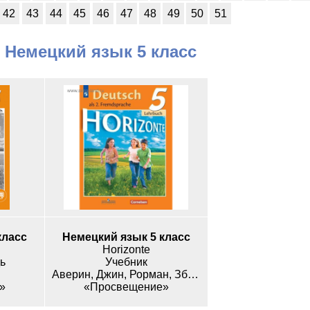
42
43
44
45
46
47
48
49
50
51
 Немецкий язык 5 класс
класс
Немецкий язык 5 класс
Horizonte
ь
Учебник
Аверин, Джин, Рорман, Збранкова
»
«Просвещение»