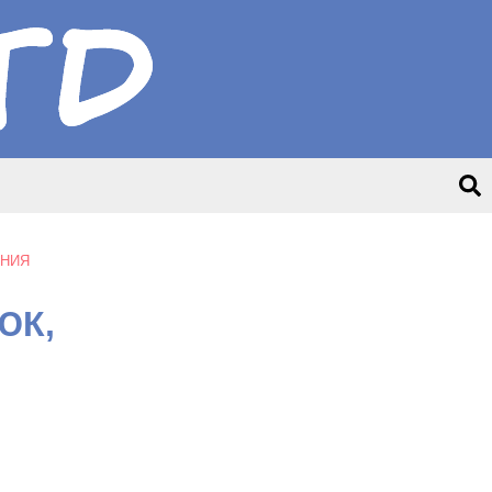
АНИЯ
ЮК,