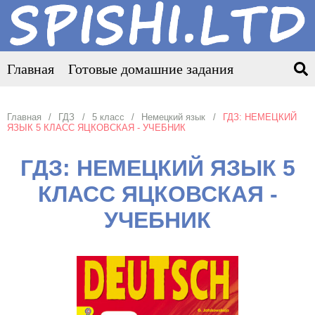
Главная
Готовые домашние задания
Главная
ГДЗ
5 класс
Немецкий язык
ГДЗ: НЕМЕЦКИЙ
ЯЗЫК 5 КЛАСС ЯЦКОВСКАЯ - УЧЕБНИК
ГДЗ: НЕМЕЦКИЙ ЯЗЫК 5
КЛАСС ЯЦКОВСКАЯ -
УЧЕБНИК