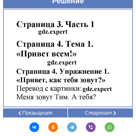
Решение
Предыдущее
Следующее