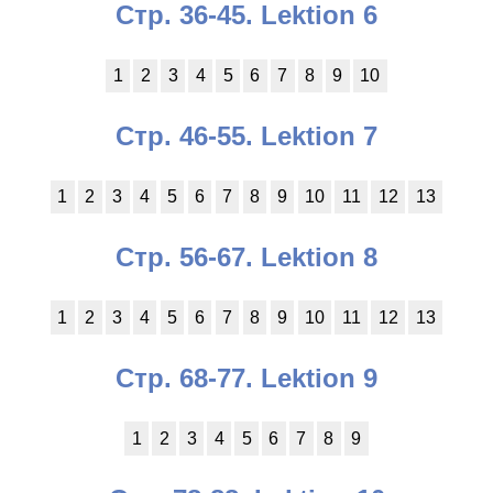
Стр. 36-45. Lektion 6
1
2
3
4
5
6
7
8
9
10
Стр. 46-55. Lektion 7
1
2
3
4
5
6
7
8
9
10
11
12
13
Стр. 56-67. Lektion 8
1
2
3
4
5
6
7
8
9
10
11
12
13
Стр. 68-77. Lektion 9
1
2
3
4
5
6
7
8
9