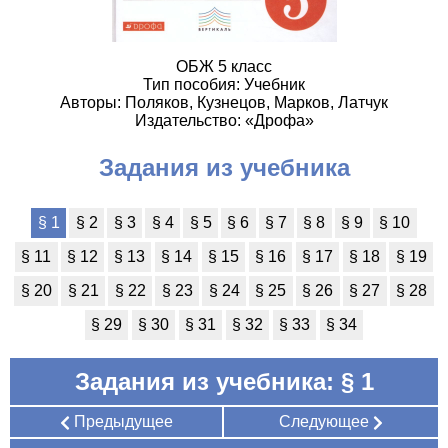
ОБЖ 5 класс
Тип пособия: Учебник
Авторы: Поляков, Кузнецов, Марков, Латчук
Издательство: «Дрофа»
Задания из учебника
§ 1
§ 2
§ 3
§ 4
§ 5
§ 6
§ 7
§ 8
§ 9
§ 10
§ 11
§ 12
§ 13
§ 14
§ 15
§ 16
§ 17
§ 18
§ 19
§ 20
§ 21
§ 22
§ 23
§ 24
§ 25
§ 26
§ 27
§ 28
§ 29
§ 30
§ 31
§ 32
§ 33
§ 34
Задания из учебника: § 1
Предыдущее
Следующее