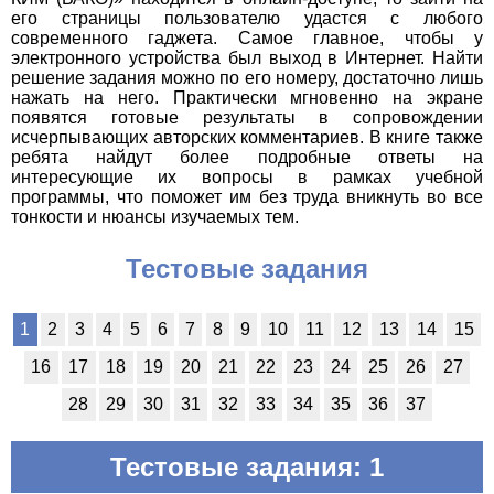
его страницы пользователю удастся с любого
современного гаджета. Самое главное, чтобы у
электронного устройства был выход в Интернет. Найти
решение задания можно по его номеру, достаточно лишь
нажать на него. Практически мгновенно на экране
появятся готовые результаты в сопровождении
исчерпывающих авторских комментариев. В книге также
ребята найдут более подробные ответы на
интересующие их вопросы в рамках учебной
программы, что поможет им без труда вникнуть во все
тонкости и нюансы изучаемых тем.
Тестовые задания
1
2
3
4
5
6
7
8
9
10
11
12
13
14
15
16
17
18
19
20
21
22
23
24
25
26
27
28
29
30
31
32
33
34
35
36
37
Тестовые задания: 1