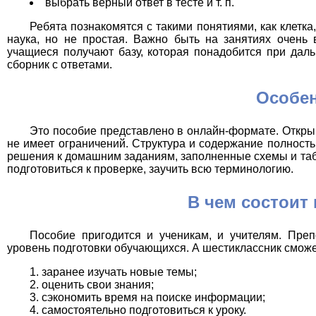
выбрать верный ответ в тесте и т. п.
Ребята познакомятся с такими понятиями, как клетк
наука, но не простая. Важно быть на занятиях очень 
учащиеся получают базу, которая понадобится при даль
сборник с ответами.
Особе
Это пособие представлено в онлайн-формате. Открыв
не имеет ограничений. Структура и содержание полност
решения к домашним заданиям, заполненные схемы и табл
подготовиться к проверке, заучить всю терминологию.
В чем состоит
Пособие пригодится и ученикам, и учителям. Преп
уровень подготовки обучающихся. А шестиклассник сможе
заранее изучать новые темы;
оценить свои знания;
сэкономить время на поиске информации;
самостоятельно подготовиться к уроку.