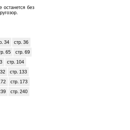
е останется без
ругозор.
р. 34
стр. 36
тр. 65
стр. 69
03
стр. 104
132
стр. 133
172
стр. 173
239
стр. 240