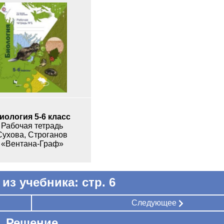
иология 5-6 класс
Рабочая тетрадь
Сухова, Строганов
«Вентана-Граф»
из учебника: стр. 6
Следующее
Решение