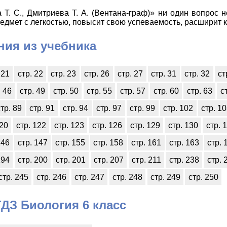
Т. С., Дмитриева Т. А. (Вентана-граф)» ни один вопрос н
дмет с легкостью, повысит свою успеваемость, расширит к
ния из учебника
 21
стр. 22
стр. 23
стр. 26
стр. 27
стр. 31
стр. 32
ст
. 46
стр. 49
стр. 50
стр. 55
стр. 57
стр. 60
стр. 63
с
тр. 89
стр. 91
стр. 94
стр. 97
стр. 99
стр. 102
стр. 1
120
стр. 122
стр. 123
стр. 126
стр. 129
стр. 130
стр. 
146
стр. 147
стр. 155
стр. 158
стр. 161
стр. 163
стр. 
194
стр. 200
стр. 201
стр. 207
стр. 211
стр. 238
стр. 
стр. 245
стр. 246
стр. 247
стр. 248
стр. 249
стр. 250
ДЗ Биология 6 класс