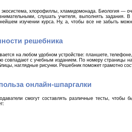
а, экосистема, хлорофиллы, хламидомонада. Биология — о
внимательными, слушать учителя, выполнять задания. В
нейшем изучении курса. Ну, а, чтобы все не забыть мож
нности решебника
ается на любом удобном устройстве: планшете, телефоне,
ью совпадают с учебным изданием. По номеру страницы н
ицы, наглядные рисунки. Решебник поможет грамотно сост
 польза онлайн-шпаргалки
одаватели смогут составлять различные тесты, чтобы б
т: