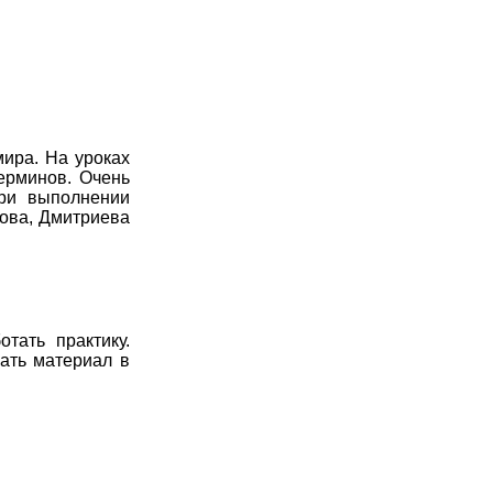
мира. На уроках
ерминов. Очень
При выполнении
хова, Дмитриева
тать практику.
ать материал в