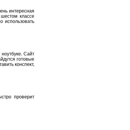
чень интересная
 шестом классе
но использовать
 ноутбуке. Сайт
айдутся готовые
авить конспект,
ыстро проверит