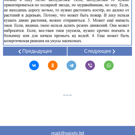
Предыдущее
Следующее
mail@spishi.ltd