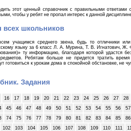
дить этот ценный справочник с правильными ответами с
ыми, чтобы у ребят не пропал интерес к данной дисциплине
я всех школьников
 всем учащимся среднего звена, будь то отличники ил
ому языку за 6 класс Л. A. Мурина, Т. В. Игнатович, Ж. Ф
зования)» ту информацию, благодаря которой удастся бе
редметов. Ребятам больше не придется тратить время
т готовиться к урокам дома в спокойной обстановке, не чу
бник. Задания
16
17
18
19
20
21
22
23
24
25
26
27
28
4
45
46
47
48
49
50
51
52
53
54
55
56
57
3
74
75
76
77
78
79
80
81
82
83
84
85
86
102
103
104
105
106
107
108
109
110
111
1