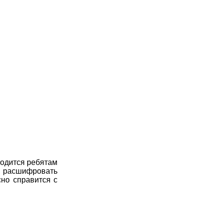
годится ребятам
у, расшифровать
но справится с