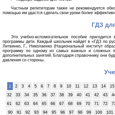
Частным репетиторам также не рекомендуется обхо
помощью им удастся сделать свои уроки более эффективн
ГДЗ дл
Это учебно-вспомогательное пособие пригодится
программы дети. Каждый школьник найдет в «ГДЗ по русск
Литвинко, Г., Николаенко (Национальный институт обра
программу по одному из самых важных и сложных п
дополнительных занятий. Благодаря справочнику они буду
давления со стороны.
Уче
1
2
3
4
5
6
7
8
9
10
11
12
13
14
15
32
33
34
35
36
37
38
39
40
41
42
43
4
61
62
63
64
65
66
67
68
69
70
71
72
7
90
91
92
93
94
95
96
97
98
99
100
101