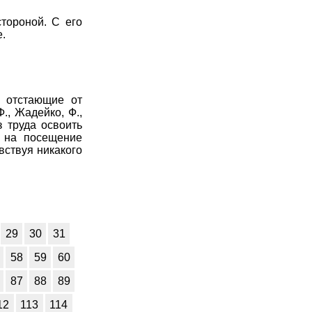
тороной. С его
.
и отстающие от
., Жадейко, Ф.,
з труда освоить
 на посещение
вствуя никакого
29
30
31
58
59
60
87
88
89
12
113
114