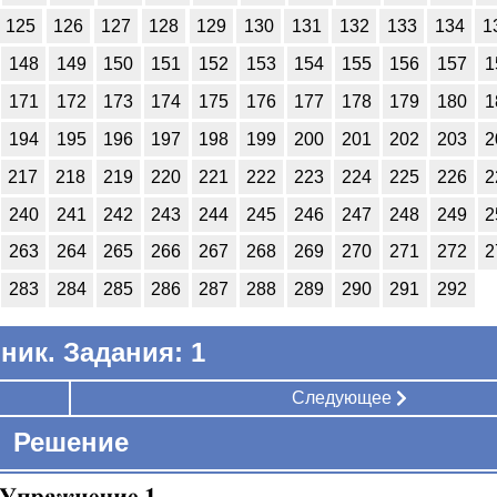
125
126
127
128
129
130
131
132
133
134
1
148
149
150
151
152
153
154
155
156
157
1
171
172
173
174
175
176
177
178
179
180
1
194
195
196
197
198
199
200
201
202
203
2
217
218
219
220
221
222
223
224
225
226
2
240
241
242
243
244
245
246
247
248
249
2
263
264
265
266
267
268
269
270
271
272
2
283
284
285
286
287
288
289
290
291
292
ник. Задания: 1
Следующее
Решение