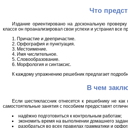
Что предст
Издание ориентировано на доскональную проверку
классе он проанализировал свои успехи и устранил все 
Причастие и деепричастие.
Орфография и пунктуация.
Местоимение.
Имя числительное.
Словообразование.
Морфология и синтаксис.
К каждому упражнению решебник предлагает подробны
В чем закл
Если шестиклассник отнесется к решебнику не как 
самостоятельные занятия с пособием предоставят отлич
надёжно подготовиться к контрольным работам;
экономить время на выполнении домашнего задан
разобраться во всех правилах грамматики и орфо