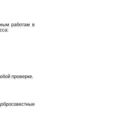
ьным работам в
сса:
юбой проверке.
 добросовестные