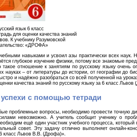
усский язык 6 класс
традь для оценки качества знаний
вов. К учебнику Разумовской
ательство: «ДРОФА»
чебными навыками и усвоил азы практически всех наук. 
нётся глубокое изучение физики, потому все знакомые пре
 такое отношение к занятиям по русскому языку очень о
х науках – от литературы до истории, от географии до би
ыстро и надёжно разобраться со всей полученной на урок
енки качества знаний по русскому языку за 6 класс Львов 
 успехи с помощью тетради
юбые проблемные вопросы, необходимо провести точную ди
силами невозможно. А учитель сообщит ученику о проб
еобходим ещё один участник учебного процесса, который 
ьный совет. Эту задачу отлично выполняет онлайн-конс
6 класс Львов В.В. (Дрофа)».