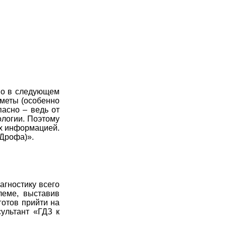
Но в следующем
дметы (особенно
пасно – ведь от
ологии. Поэтому
ах информацией.
(Дрофа)».
агностику всего
леме, выставив
готов прийти на
ультант «ГДЗ к