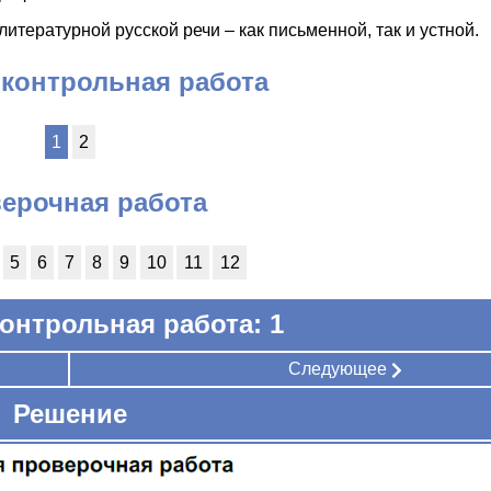
итературной русской речи – как письменной, так и устной.
 контрольная работа
1
2
ерочная работа
5
6
7
8
9
10
11
12
онтрольная работа: 1
Следующее
Решение