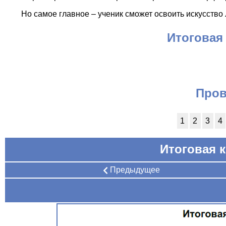
Но самое главное – ученик сможет освоить искусство л
Итоговая
Пров
1
2
3
4
Итоговая к
Предыдущее