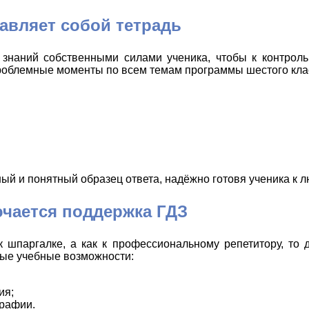
авляет собой тетрадь
 знаний собственными силами ученика, чтобы к контрол
проблемные моменты по всем темам программы шестого кла
й и понятный образец ответа, надёжно готовя ученика к л
ючается поддержка ГДЗ
к шпаргалке, а как к профессиональному репетитору, то
ные учебные возможности:
ия;
графии.