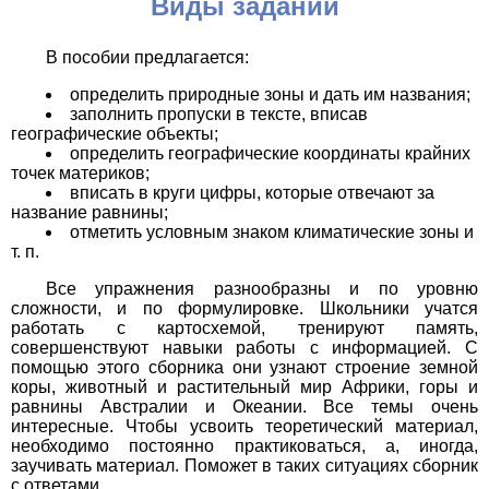
Виды заданий
В пособии предлагается:
определить природные зоны и дать им названия;
заполнить пропуски в тексте, вписав
географические объекты;
определить географические координаты крайних
точек материков;
вписать в круги цифры, которые отвечают за
название равнины;
отметить условным знаком климатические зоны и
т. п.
Все упражнения разнообразны и по уровню
сложности, и по формулировке. Школьники учатся
работать с картосхемой, тренируют память,
совершенствуют навыки работы с информацией. С
помощью этого сборника они узнают строение земной
коры, животный и растительный мир Африки, горы и
равнины Австралии и Океании. Все темы очень
интересные. Чтобы усвоить теоретический материал,
необходимо постоянно практиковаться, а, иногда,
заучивать материал. Поможет в таких ситуациях сборник
с ответами.