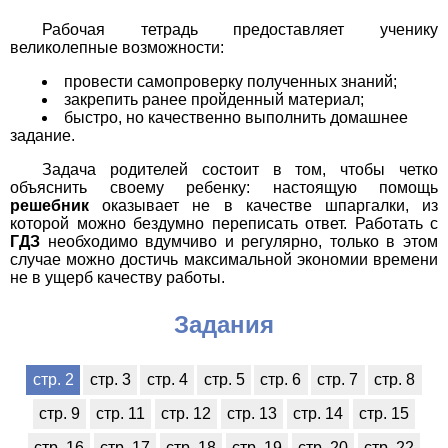
Рабочая тетрадь предоставляет ученику
великолепные возможности:
провести самопроверку полученных знаний;
закрепить ранее пройденный материал;
быстро, но качественно выполнить домашнее
задание.
Задача родителей состоит в том, чтобы четко
объяснить своему ребенку: настоящую помощь
решебник
оказывает не в качестве шпаргалки, из
которой можно бездумно переписать ответ. Работать с
ГДЗ
необходимо вдумчиво и регулярно, только в этом
случае можно достичь максимальной экономии времени
не в ущерб качеству работы.
Задания
стр. 2
стр. 3
стр. 4
стр. 5
стр. 6
стр. 7
стр. 8
стр. 9
стр. 11
стр. 12
стр. 13
стр. 14
стр. 15
стр. 16
стр. 17
стр. 18
стр. 19
стр. 20
стр. 22