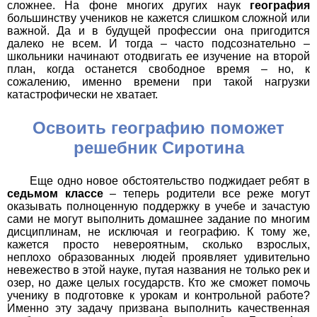
сложнее. На фоне многих других наук
география
большинству учеников не кажется слишком сложной или
важной. Да и в будущей профессии она пригодится
далеко не всем. И тогда – часто подсознательно –
школьники начинают отодвигать ее изучение на второй
план, когда останется свободное время – но, к
сожалению, именно времени при такой нагрузки
катастрофически не хватает.
Освоить географию поможет
решебник Сиротина
Еще одно новое обстоятельство поджидает ребят в
седьмом классе
– теперь родители все реже могут
оказывать полноценную поддержку в учебе и зачастую
сами не могут выполнить домашнее задание по многим
дисциплинам, не исключая и географию. К тому же,
кажется просто невероятным, сколько взрослых,
неплохо образованных людей проявляет удивительно
невежество в этой науке, путая названия не только рек и
озер, но даже целых государств. Кто же сможет помочь
ученику в подготовке к урокам и контрольной работе?
Именно эту задачу призвана выполнить качественная