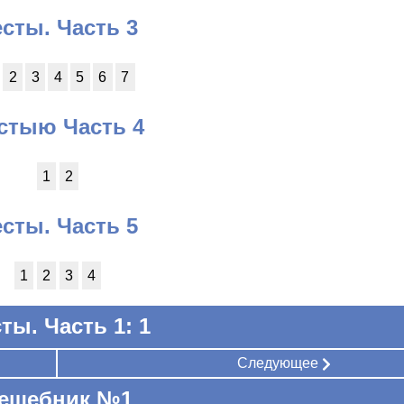
есты. Часть 3
2
3
4
5
6
7
стыю Часть 4
1
2
есты. Часть 5
1
2
3
4
ты. Часть 1: 1
Следующее
ешебник №1