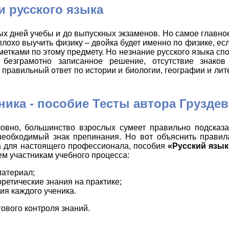
и русского языка
х дней учебы и до выпускных экзаменов. Но самое главное
 плохо выучить физику – двойка будет именно по физике, ес
етками по этому предмету. Но незнание русского языка сп
 безграмотно записанное решение, отсутствие знаков
равильный ответ по истории и биологии, географии и лит
ика - пособие Тесты автора Груздев
вно, большинство взрослых сумеет правильно подсказат
необходимый знак препинания. Но вот объяснить правил
а для настоящего профессионала, пособия
«Русский язык
ем участникам учебного процесса:
материал;
ретические знания на практике;
ия каждого ученика.
гового контроля знаний.