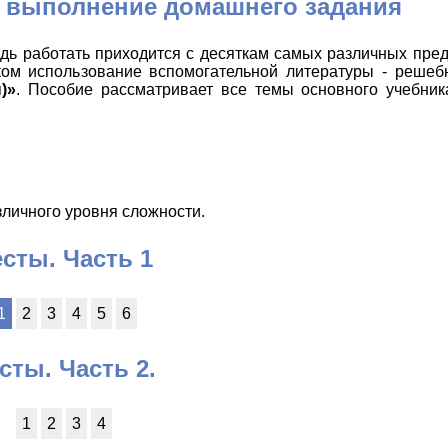
у выполнение домашнего задания
едь работать приходится с десяткам самых различных пре
ком использование вспомогательной литературы - решеб
)»
. Пособие рассматривает все темы основного учебник
зличного уровня сложности.
есты. Часть 1
1
2
3
4
5
6
сты. Часть 2.
1
2
3
4