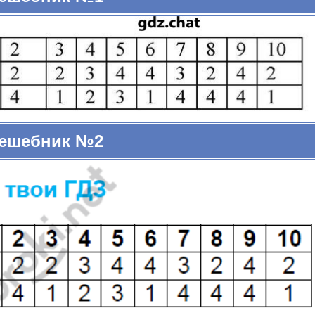
ешебник №2