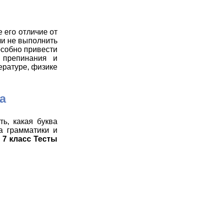
 его отличие от
ли не выполнить
особно привести
 препинания и
ературе, физике
а
ь, какая буква
а грамматики и
 7 класс Тесты