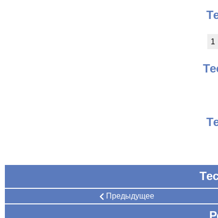
Т
1
Те
Т
Тес
Предыдущее
Р