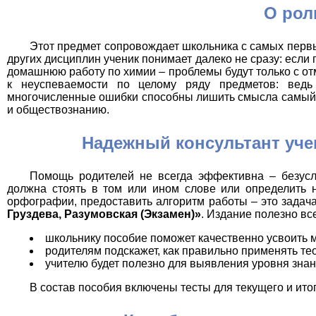
О рол
Этот предмет сопровождает школьника с самых первы
других дисциплин ученик понимает далеко не сразу: если
домашнюю работу по химии – проблемы будут только с отм
к неуспеваемости по целому ряду предметов: ведь
многочисленные ошибки способны лишить смысла самый п
и обществознанию.
Надежный консультант учен
Помощь родителей не всегда эффективна – безусло
должна стоять в том или ином слове или определить 
орфографии, предоставить алгоритм работы – это задач
Груздева, Разумовская (Экзамен)»
. Издание полезно вс
школьнику пособие поможет качественно усвоить 
родителям подскажет, как правильно применять тео
учителю будет полезно для выявления уровня знан
В состав пособия включены тесты для текущего и ито