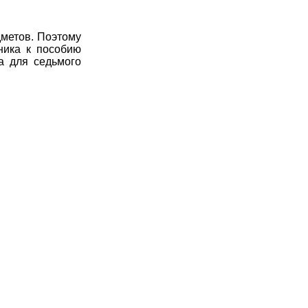
дметов. Поэтому
ника к пособию
а для седьмого