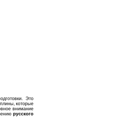
одготовки. Это
иплины, которые
вное внимание
учению
русского