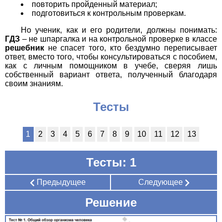
повторить пройденный материал;
подготовиться к контрольным проверкам.
Но ученик, как и его родители, должны понимать:
ГДЗ
– не шпаргалка и на контрольной проверке в классе
решебник
не спасет того, кто бездумно переписывает
ответ, вместо того, чтобы консультироваться с пособием,
как с личным помощником в учебе, сверяя лишь
собственный вариант ответа, полученный благодаря
своим знаниям.
Тесты
1
2
3
4
5
6
7
8
9
10
11
12
13
Тесты: 1
Предыдущее
Следующее
Решение