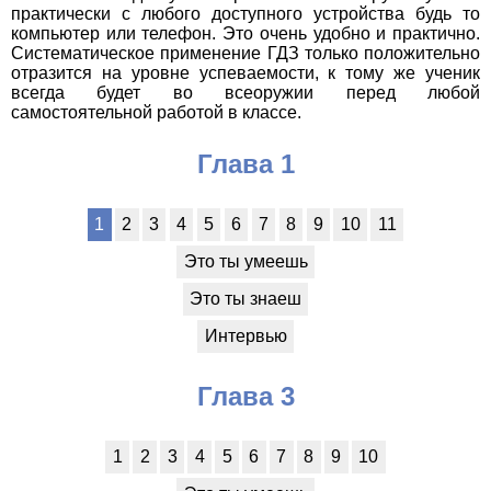
практически с любого доступного устройства будь то
компьютер или телефон. Это очень удобно и практично.
Систематическое применение ГДЗ только положительно
отразится на уровне успеваемости, к тому же ученик
всегда будет во всеоружии перед любой
самостоятельной работой в классе.
Глава 1
1
2
3
4
5
6
7
8
9
10
11
Это ты умеешь
Это ты знаеш
Интервью
Глава 3
1
2
3
4
5
6
7
8
9
10