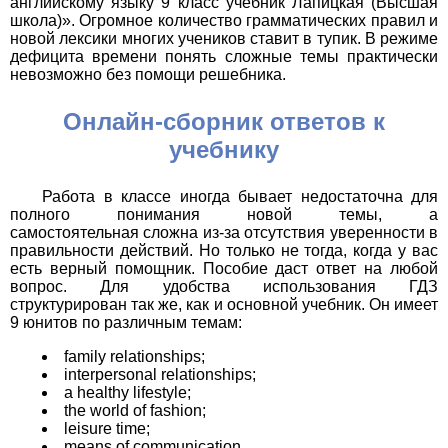
английскому языку 9 класс учебник Лапицкая (Высшая
школа)». Огромное количество грамматических правил и
новой лексики многих учеников ставит в тупик. В режиме
дефицита времени понять сложные темы практически
невозможно без помощи решебника.
Онлайн-сборник ответов к
учебнику
Работа в классе иногда бывает недостаточна для
полного понимания новой темы, а
самостоятельная сложна из-за отсутствия уверенности в
правильности действий. Но только не тогда, когда у вас
есть верный помощник. Пособие даст ответ на любой
вопрос. Для удобства использования ГДЗ
структурирован так же, как и основной учебник. Он имеет
9 юнитов по различным темам:
family relationships;
interpersonal relationships;
a healthy lifestyle;
the world of fashion;
leisure time;
means of communication.