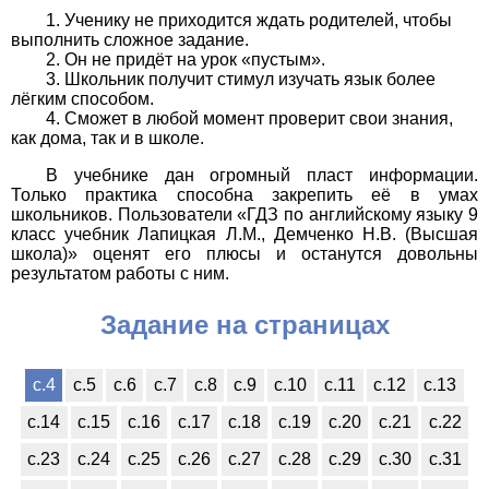
Ученику не приходится ждать родителей, чтобы
выполнить сложное задание.
Он не придёт на урок «пустым».
Школьник получит стимул изучать язык более
лёгким способом.
Сможет в любой момент проверит свои знания,
как дома, так и в школе.
В учебнике дан огромный пласт информации.
Только практика способна закрепить её в умах
школьников. Пользователи «ГДЗ по английскому языку 9
класс учебник Лапицкая Л.М., Демченко Н.В. (Высшая
школа)» оценят его плюсы и останутся довольны
результатом работы с ним.
Задание на страницах
с.4
с.5
с.6
с.7
с.8
с.9
с.10
с.11
с.12
с.13
с.14
с.15
с.16
с.17
с.18
с.19
с.20
с.21
с.22
с.23
с.24
с.25
с.26
с.27
с.28
с.29
с.30
с.31