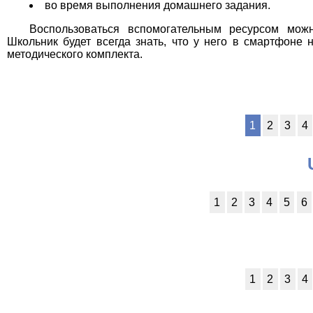
во время выполнения домашнего задания.
Воспользоваться вспомогательным ресурсом мож
Школьник будет всегда знать, что у него в смартфоне
методического комплекта.
1
2
3
4
1
2
3
4
5
6
1
2
3
4