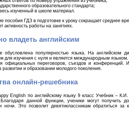
жных ответов по номеру упражнения из учебника;
ударственного образовательного стандарта;
 весь изученный в школе материал.
ние пособия ГДЗ в подготовке к уроку сокращает среднее в
 активность работы на занятиях.
но владеть английским
е обусловлена популярностью языка. На английском ди
м для изучения с нуля и является международным языком
для официальных переговоров, съездов и конференций. 
 развитии и образовании молодого поколения.
тва онлайн-решебника
ppy English по английскому языку 9 класс Учебник – К.И
Благодаря данной функции, ученики могут получить до
 ночи. Это позволит девятиклассникам обратиться за к