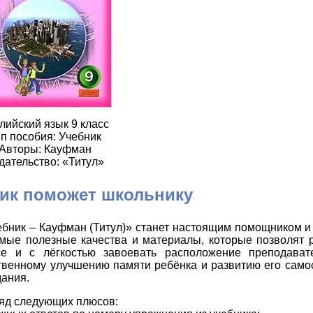
лийский язык 9 класс
п пособия: Учебник
Авторы: Кауфман
дательство: «Титул»
ик поможет школьнику
чебник – Кауфман (Титул)» станет настоящим помощником 
амые полезные качества и материалы, которые позволят р
се и с лёгкостью завоевать расположение преподават
твенному улучшению памяти ребёнка и развитию его само
дания.
ряд следующих плюсов: