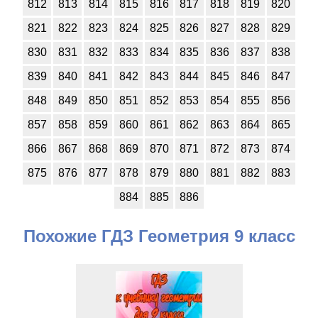
812
813
814
815
816
817
818
819
820
821
822
823
824
825
826
827
828
829
830
831
832
833
834
835
836
837
838
839
840
841
842
843
844
845
846
847
848
849
850
851
852
853
854
855
856
857
858
859
860
861
862
863
864
865
866
867
868
869
870
871
872
873
874
875
876
877
878
879
880
881
882
883
884
885
886
Похожие ГДЗ Геометрия 9 класс