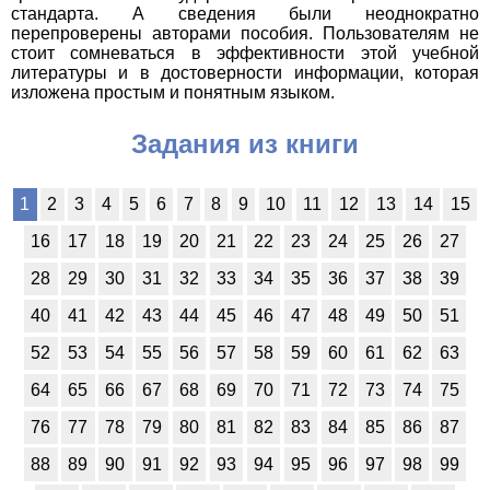
стандарта. А сведения были неоднократно
перепроверены авторами пособия. Пользователям не
стоит сомневаться в эффективности этой учебной
литературы и в достоверности информации, которая
изложена простым и понятным языком.
Задания из книги
1
2
3
4
5
6
7
8
9
10
11
12
13
14
15
16
17
18
19
20
21
22
23
24
25
26
27
28
29
30
31
32
33
34
35
36
37
38
39
40
41
42
43
44
45
46
47
48
49
50
51
52
53
54
55
56
57
58
59
60
61
62
63
64
65
66
67
68
69
70
71
72
73
74
75
76
77
78
79
80
81
82
83
84
85
86
87
88
89
90
91
92
93
94
95
96
97
98
99