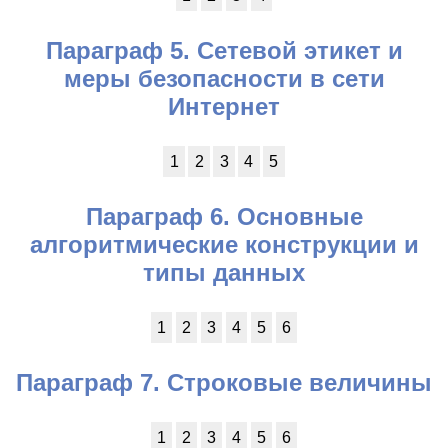
Параграф 5. Сетевой этикет и
меры безопасности в сети
Интернет
1
2
3
4
5
Параграф 6. Основные
алгоритмические конструкции и
типы данных
1
2
3
4
5
6
Параграф 7. Строковые величины
1
2
3
4
5
6