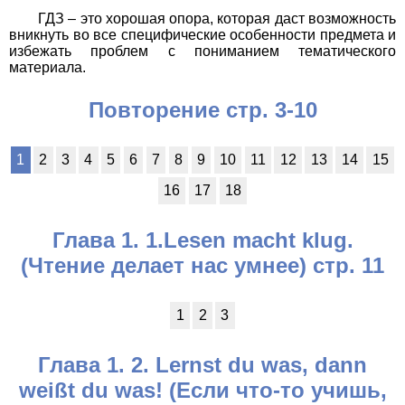
ГДЗ – это хорошая опора, которая даст возможность
вникнуть во все специфические особенности предмета и
избежать проблем с пониманием тематического
материала.
Повторение стр. 3-10
1
2
3
4
5
6
7
8
9
10
11
12
13
14
15
16
17
18
Глава 1. 1.Lesen macht klug.
(Чтение делает нас умнее) стр. 11
1
2
3
Глава 1. 2. Lernst du was, dann
weißt du was! (Если что-то учишь,