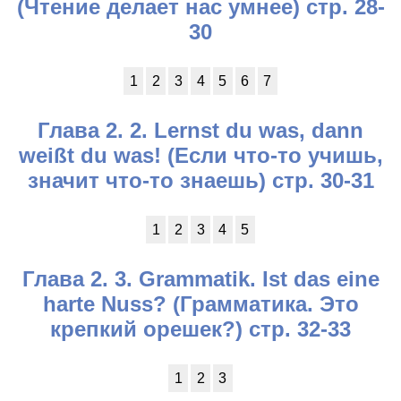
(Чтение делает нас умнее) стр. 28-
30
1
2
3
4
5
6
7
Глава 2. 2. Lernst du was, dann
weißt du was! (Если что-то учишь,
значит что-то знаешь) стр. 30-31
1
2
3
4
5
Глава 2. 3. Grammatik. Ist das eine
harte Nuss? (Грамматика. Это
крепкий орешек?) стр. 32-33
1
2
3