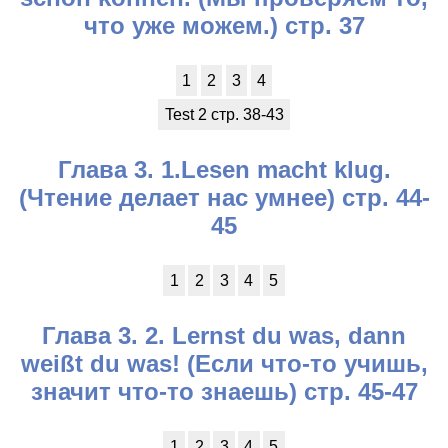
что уже можем.) стр. 37
1
2
3
4
Test 2 стр. 38-43
Глава 3. 1.Lesen macht klug.
(Чтение делает нас умнее) стр. 44-
45
1
2
3
4
5
Глава 3. 2. Lernst du was, dann
weißt du was! (Если что-то учишь,
значит что-то знаешь) стр. 45-47
1
2
3
4
5