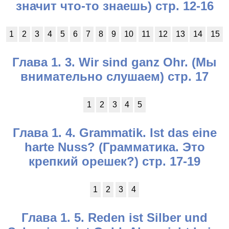
значит что-то знаешь) стр. 12-16
1
2
3
4
5
6
7
8
9
10
11
12
13
14
15
Глава 1. 3. Wir sind ganz Ohr. (Мы
внимательно слушаем) стр. 17
1
2
3
4
5
Глава 1. 4. Grammatik. Ist das eine
harte Nuss? (Грамматика. Это
крепкий орешек?) стр. 17-19
1
2
3
4
Глава 1. 5. Reden ist Silber und