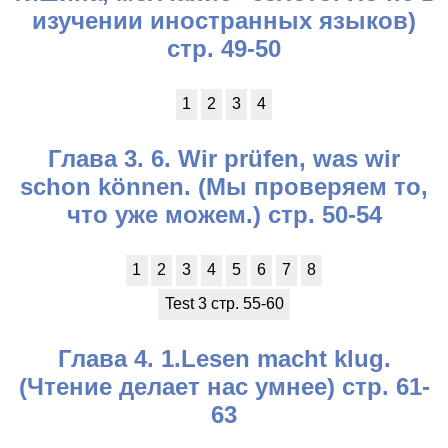
изучении иностранных языков)
стр. 49-50
1
2
3
4
Глава 3. 6. Wir prüfen, was wir
schon können. (Мы проверяем то,
что уже можем.) стр. 50-54
1
2
3
4
5
6
7
8
Test 3 стр. 55-60
Глава 4. 1.Lesen macht klug.
(Чтение делает нас умнее) стр. 61-
63