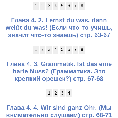
1
2
3
4
5
6
7
8
Глава 4. 2. Lernst du was, dann
weißt du was! (Если что-то учишь,
значит что-то знаешь) стр. 63-67
1
2
3
4
5
6
7
8
Глава 4. 3. Grammatik. Ist das eine
harte Nuss? (Грамматика. Это
крепкий орешек?) стр. 67-68
1
2
3
4
Глава 4. 4. Wir sind ganz Ohr. (Мы
внимательно слушаем) стр. 68-71