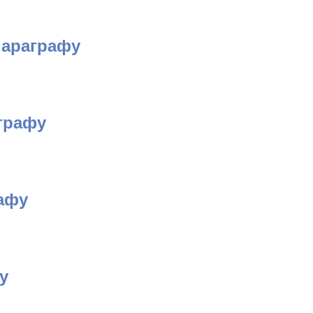
параграфу
графу
афу
у