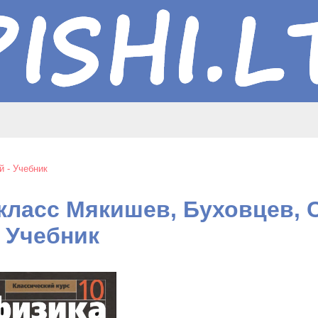
й - Учебник
 класс Мякишев, Буховцев, 
- Учебник