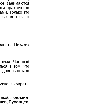
ссе, занимаются
ки практически
ами. Только это
орых возникают
ринять. Никаких
время. Частный
ться в том, что
 довольно-таки
ужно выбирать,
, якобы
онлайн-
шев, Буховцев,