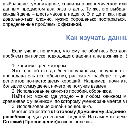
выбравшие гуманитарное, социально-экономическое или 
данным предметом два раза в день. Те же, кто выбрал
каждый день – шесть часов в неделю. Эти дети, как прав
довольно-таки сложно, нужно хорошенько постараться.
определённые проблемы с
физикой
.
Как изучать данн
Если ученик понимает, что ему не обойтись без до
проблем при поиске подходящего варианта не возникнет. 
Занятия с репетитором.
Этот способ всегда был популярным, популярен се
преподаватель все объяснит, расскажет, разберёт с уч
репетитор по-настоящему хороший. Например, почитать
большую сумму денег, ничего не получив взамен.
Использование каких-то пособий, сборников.
Найти их можно где угодно – в любом книжном маг
сравнивая с учебником, по которому ученик занимается в
Использование онлайн-решебника.
Многие относятся к
Готовому Домашнему Заданию
решебник
вредит успеваемости детей. На самом же дел
Сотский (Просвещение)»
очень полезны.