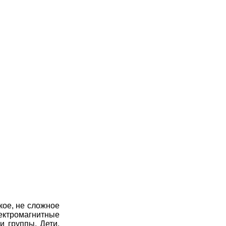
кое, не сложное
ектромагнитные
и группы. Дети,