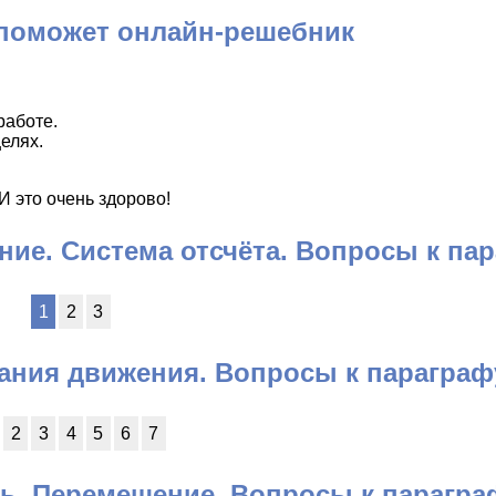
 поможет онлайн-решебник
работе.
елях.
 это очень здорово!
ние. Система отсчёта. Вопросы к па
1
2
3
ания движения. Вопросы к параграф
2
3
4
5
6
7
ть. Перемещение. Вопросы к парагра