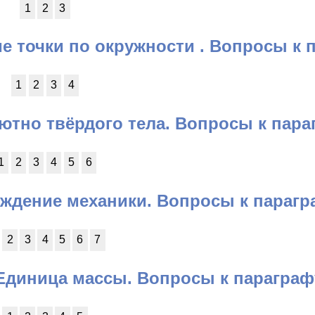
1
2
3
е точки по окружности . Вопросы к 
1
2
3
4
ютно твёрдого тела. Вопросы к пара
1
2
3
4
5
6
рждение механики. Вопросы к парагр
2
3
4
5
6
7
 Единица массы. Вопросы к параграф