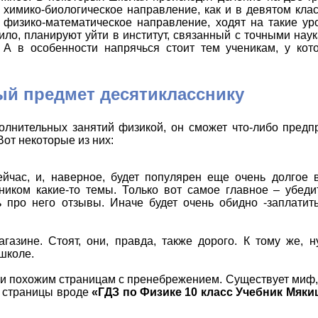
химико-биологическое направление, как и в девятом кла
 физико-математическое направление, ходят на такие уро
ило, планируют уйти в институт, связанный с точными наук
 А в особенности напрячься стоит тем ученикам, у кот
ый предмет десятикласснику
полнительных занятий физикой, он сможет что-либо предп
Вот некоторые из них:
йчас, и, наверное, будет популярен еще очень долгое 
еником какие-то темы. Только вот самое главное – убеди
 про него отзывы. Иначе будет очень обидно -заплатить
азине. Стоят, они, правда, также дорого. К тому же, н
 школе.
и похожим страницам с пренебрежением. Существует миф
е страницы вроде
«ГДЗ по Физике 10 класс Учебник Мяки