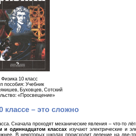
Физика 10 класс
п пособия: Учебник
якишев, Буховцев, Сотский
льство: «Просвещение»
0 классе – это сложно
сса. Сначала проходят механические явления – что-то лёг
м и одиннадцатом классах
изучают электрические и эл
ожнее. В некоторых школах происходит деление на две-тр