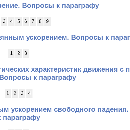
рение. Вопросы к параграфу
3
4
5
6
7
8
9
оянным ускорением. Вопросы к пара
1
2
3
тических характеристик движения с
 Вопросы к параграфу
1
2
3
4
ным ускорением свободного падения
к параграфу