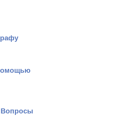
графу
 помощью
. Вопросы