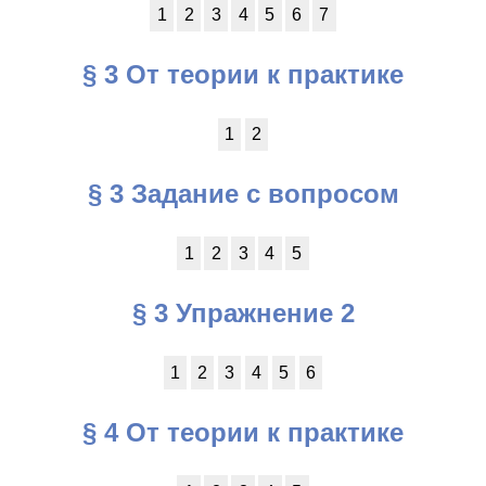
1
2
3
4
5
6
7
§ 3 От теории к практике
1
2
§ 3 Задание с вопросом
1
2
3
4
5
§ 3 Упражнение 2
1
2
3
4
5
6
§ 4 От теории к практике