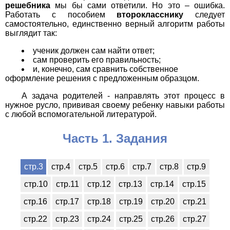
решебника
мы бы сами ответили. Но это – ошибка.
Работать с пособием
второкласснику
следует
самостоятельно, единственно верный алгоритм работы
выглядит так:
ученик должен сам найти ответ;
сам проверить его правильность;
и, конечно, сам сравнить собственное
оформление решения с предложенным образцом.
А задача родителей - направлять этот процесс в
нужное русло, прививая своему ребенку навыки работы
с любой вспомогательной литературой.
Часть 1. Задания
стр.3
стр.4
стр.5
стр.6
стр.7
стр.8
стр.9
стр.10
стр.11
стр.12
стр.13
стр.14
стр.15
стр.16
стр.17
стр.18
стр.19
стр.20
стр.21
стр.22
стр.23
стр.24
стр.25
стр.26
стр.27