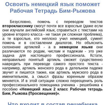
Освоить немецкий язык поможет
Рабочая Тетрадь Бим-Рыжова
Безусловно, помочь с переводом текстов
второкласснику
смогут почти все взрослые (даже если
они изучали английский язык, справиться с текстами на
уровне второго класса - не такая уж сложная проблема),
а те взрослые, кто неплохо учил немецкий, сумеет
помочь и в составлении диалогов. Но объяснить
склонение артиклей - а в
немецком языке
они
различаются по родам, числам и падежам - это уже
задача для настоящего профессионала. Кстати,
неправильно понятый артикль сможет существенно
навредить при переводе самого простого текста -
например, артикль женского рода в дательном падеже
звучит и пишется также, как артикль мужского рода в
именительном, а смысл фразы коренным образом
меняется. И в этой ситуации сложно переоценить роль
профессионального помощника ученика - решебника к
пособию
«Немецкий язык 2 класс Рабочая тетрадь
Бим, Рыжова (Просвещение)»
.
Что входит в состав решебника