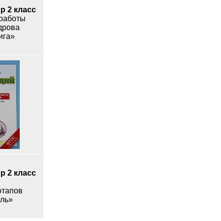
 2 класс
работы
дрова
ига»
 2 класс
отапов
ель»