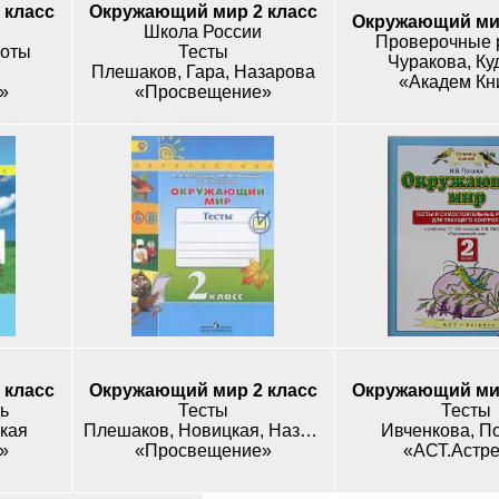
 класс
Окружающий мир 2 класс
Окружающий мир
Школа России
Проверочные 
боты
Тесты
Чуракова, Ку
Плешаков, Гара, Назарова
«Академ Кн
»
«Просвещение»
 класс
Окружающий мир 2 класс
Окружающий мир
ь
Тесты
Тесты
кая
Плешаков, Новицкая, Назарова
Ивченкова, П
»
«Просвещение»
«АСТ.Астр