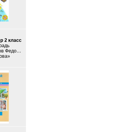
 2 класс
радь
Дмитриева, Казаков Федоров
ова»