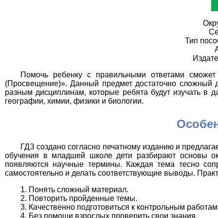
Окр
Се
Тип пос
Издате
Помочь ребенку с правильными ответами сможе
(Просвещение)». Данный предмет достаточно сложный
разным дисциплинам, которые ребята будут изучать в 
географии, химии, физики и биологии.
Особе
ГДЗ создано согласно печатному изданию и предлагае
обучения в младшей школе дети разбирают основы ок
появляются научные термины. Каждая тема тесно сопр
самостоятельно и делать соответствующие выводы. Практ
Понять сложный материал.
Повторить пройденные темы.
Качественно подготовиться к контрольным работам
Без помощи взрослых проверить свои знания.