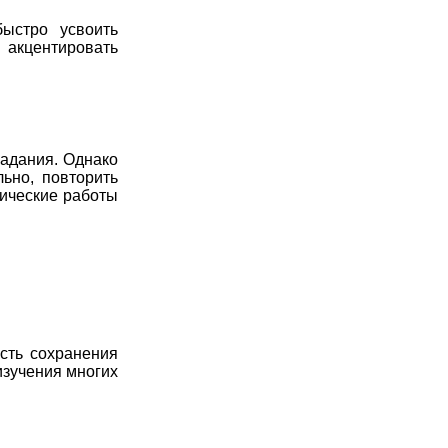
быстро усвоить
 акцентировать
задания. Однако
ьно, повторить
тические работы
ость сохранения
изучения многих