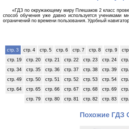
«ГДЗ по окружающему миру Плешаков 2 класс прове
способ обучения уже давно используется учениками мн
ограничений по времени пользования. Удобный навигатор у
стр. 3
стр. 4
стр. 5
стр. 6
стр. 7
стр. 8
стр. 9
стр
стр. 19
стр. 20
стр. 21
стр. 22
стр. 23
стр. 24
стр
стр. 34
стр. 35
стр. 36
стр. 37
стр. 38
стр. 39
стр
стр. 49
стр. 50
стр. 51
стр. 52
стр. 53
стр. 54
стр
стр. 64
стр. 65
стр. 66
стр. 67
стр. 68
стр. 69
стр
стр. 79
стр. 80
стр. 81
стр. 82
стр. 83
стр
Похожие ГДЗ 