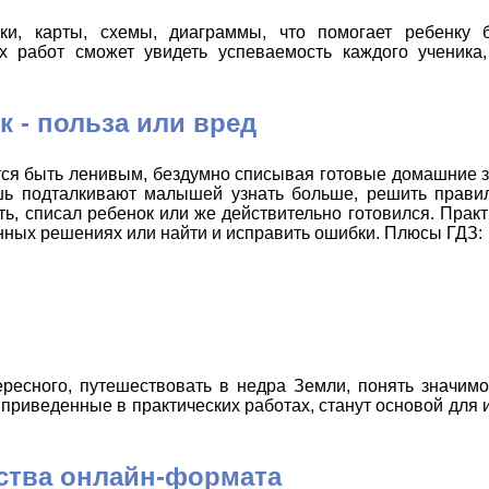
ки, карты, схемы, диаграммы, что помогает ребенку 
работ сможет увидеть успеваемость каждого ученика,
 - польза или вред
ится быть ленивым, бездумно списывая готовые домашние 
шь подталкивают малышей узнать больше, решить правил
ть, списал ребенок или же действительно готовился. Прак
нных решениях или найти и исправить ошибки. Плюсы ГДЗ:
ересного, путешествовать в недра Земли, понять значим
 приведенные в практических работах, станут основой для 
тва онлайн-формата