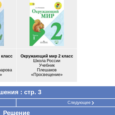
 класс
Окружающий мир 2 класс
Школа России
Учебник
зарова
Плешаков
»
«Просвещение»
шения : стр. 3
Следующее
Решение