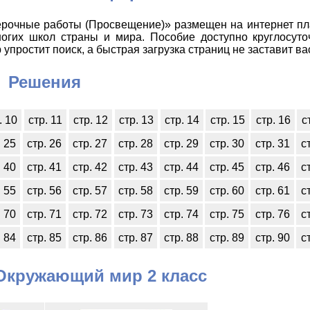
рочные работы (Просвещение)» размещен на интернет пл
огих школ страны и мира. Пособие доступно круглосуто
простит поиск, а быстрая загрузка страниц не заставит ва
Решения
. 10
стр. 11
стр. 12
стр. 13
стр. 14
стр. 15
стр. 16
с
. 25
стр. 26
стр. 27
стр. 28
стр. 29
стр. 30
стр. 31
с
. 40
стр. 41
стр. 42
стр. 43
стр. 44
стр. 45
стр. 46
с
. 55
стр. 56
стр. 57
стр. 58
стр. 59
стр. 60
стр. 61
с
. 70
стр. 71
стр. 72
стр. 73
стр. 74
стр. 75
стр. 76
с
. 84
стр. 85
стр. 86
стр. 87
стр. 88
стр. 89
стр. 90
с
Окружающий мир 2 класс