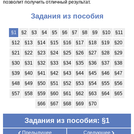
позволит получить отличный результат.
Задания из пособия
§1
§2
§3
§4
§5
§6
§7
§8
§9
§10
§11
§12
§13
§14
§15
§16
§17
§18
§19
§20
§21
§22
§23
§24
§25
§26
§27
§28
§29
§30
§31
§32
§33
§34
§35
§36
§37
§38
§39
§40
§41
§42
§43
§44
§45
§46
§47
§48
§49
§50
§51
§52
§53
§54
§55
§56
§57
§58
§59
§60
§61
§62
§63
§64
§65
§66
§67
§68
§69
§70
Задания из пособия: §1
Предыдущее
Следующее