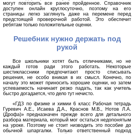
могут повторить все ранее пройденное. Справочник
доступен онлайн круглосуточно, поэтому на его
страницы легко заглянуть даже на перемене перед
предстоящей проверочной работой. Это обеспечит
ребятам только положительные оценки.
Решебник нужно держать под
рукой
Все школьники хотят быть отличниками, но не
каждый готов ради этого работать. Некоторые
шестиклассники предпочитают просто списывать
решения, не особо вникая в их смысл. Конечно, по
началу это может приносить хорошие оценки, но затем
успеваемость начинает резко падать, так как учитель
быстро догадается, что дело тут нечисто.
«ГДЗ по физике и химии 6 класс Рабочая тетрадь
Гуревич А.Е., Исаева Д.А., Краснов М.В., Нотов Л.А.
(Дрофа)» предназначен прежде всего для детального
разбора материала, который мог остаться недопонятым
на уроке. Поэтому не стоит низводить это пособие до
обычной шпаргалки. Только ответственный подход