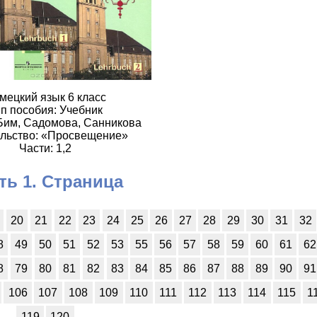
мецкий язык 6 класс
п пособия: Учебник
Бим, Садомова, Санникова
льство: «Просвещение»
Части: 1,2
ть 1. Страница
20
21
22
23
24
25
26
27
28
29
30
31
32
8
49
50
51
52
53
55
56
57
58
59
60
61
62
8
79
80
81
82
83
84
85
86
87
88
89
90
91
106
107
108
109
110
111
112
113
114
115
1
119
120