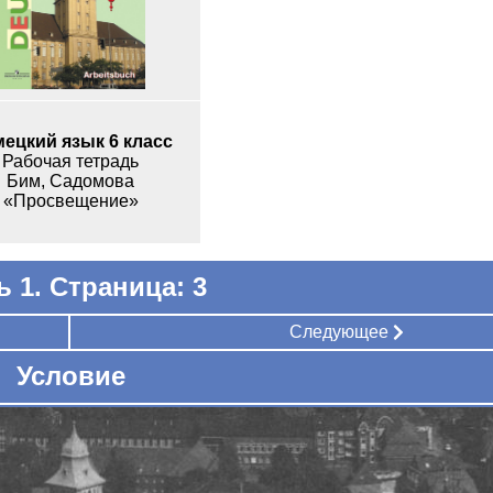
ецкий язык 6 класс
Рабочая тетрадь
Бим, Садомова
«Просвещение»
ь 1. Страница: 3
Следующее
Условие