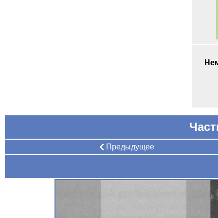
Нем
Част
Предыдущее