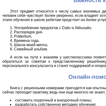
Важность к
Этот предмет относится к числу самых значимых ди
человек себя чувствует более уверенно, если владеет хо
этапе обучения в школе ребятам предстоит на более угл
Употребление предлогов с Dativ и Akkusativ.
Распорядок дня.
Präteritum.
Времена года.
Школа моей мечты.
Семейный альбом.
А если на пути к знаниям у шестиклассника появя
обратиться за советом к представленному решебни
персонального консультанта и станет поддержкой и опорой
Онлайн-помо
Книга с решенными номерами пригодится как опытны
сейчас проходит практику, ведь они еще многого не знают.
составить поурочный и внеурочный планы;
разработать собственную методику обучения;