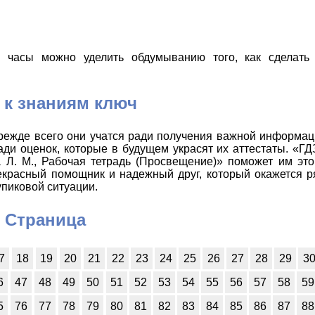
 часы можно уделить обдумыванию того, как сделать
 к знаниям ключ
прежде всего они учатся ради получения важной информа
ади оценок, которые в будущем украсят их аттестаты. «Г
а Л. М., Рабочая тетрадь (Просвещение)» поможет им это
рекрасный помощник и надежный друг, который окажется р
упиковой ситуации.
Страница
7
18
19
20
21
22
23
24
25
26
27
28
29
3
6
47
48
49
50
51
52
53
54
55
56
57
58
59
5
76
77
78
79
80
81
82
83
84
85
86
87
88