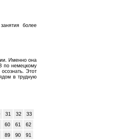
 занятия более
ции. Именно она
ДЗ по немецкому
 осознать. Этот
ядом в трудную
0
31
32
33
60
61
62
89
90
91