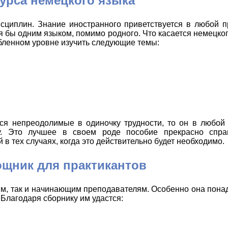
урса немецкого языка
сциплин. Знание иностранного приветствуется в любой п
тя бы одним языком, помимо родного. Что касается немецког
убленном уровне изучить следующие темы:
тся непреодолимые в одиночку трудности, то он в любой
ку. Это лучшее в своем роде пособие прекрасно спра
 в тех случаях, когда это действительно будет необходимо.
щник для практикантов
м, так и начинающим преподавателям. Особенно она понад
 Благодаря сборнику им удастся: