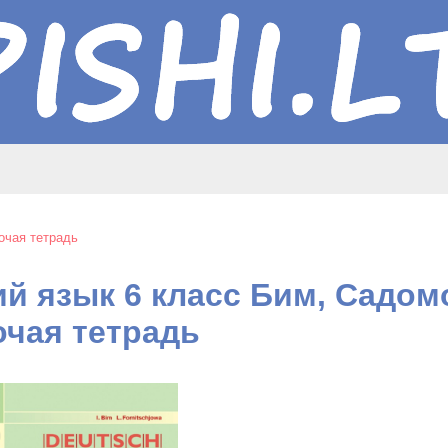
очая тетрадь
й язык 6 класс Бим, Садомо
очая тетрадь