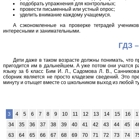
подобрать упражнения для контрольных;
провести письменный или устный опрос;
уделить внимание каждому учащемуся.
А сэкономленные на проверке тетрадей учеников
интересными и занимательными.
ГДЗ –
Дети даже в таком возрасте должны понимать, что 
пригодится им в дальнейшем. А уже потом они учатся р
языку за 6 класс Бим И. Л., Садомова Л. В., Санников
сборник является не просто кладезем сведений. Это п
минуту и отыщет вместе со школьником выход из любой т
3
4
5
6
7
8
9
10
11
12
13
14
15
16
1
34
35
36
37
38
39
40
41
42
43
44
45
4
63
64
65
66
67
68
69
70
71
72
73
74
7