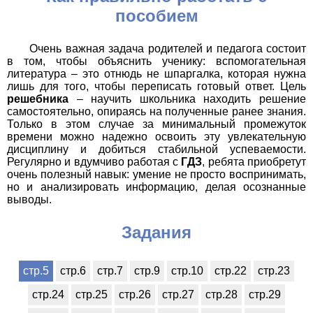
пособием
Очень важная задача родителей и педагога состоит
в том, чтобы объяснить ученику: вспомогательная
литература – это отнюдь не шпаргалка, которая нужна
лишь для того, чтобы переписать готовый ответ. Цель
решебника
– научить школьника находить решение
самостоятельно, опираясь на полученные ранее знания.
Только в этом случае за минимальный промежуток
времени можно надежно освоить эту увлекательную
дисциплину и добиться стабильной успеваемости.
Регулярно и вдумчиво работая с
ГДЗ
, ребята приобретут
очень полезный навык: умение не просто воспринимать,
но и анализировать информацию, делая осознанные
выводы.
Задания
стр.5
стр.6
стр.7
стр.9
стр.10
стр.22
стр.23
стр.24
стр.25
стр.26
стр.27
стр.28
стр.29