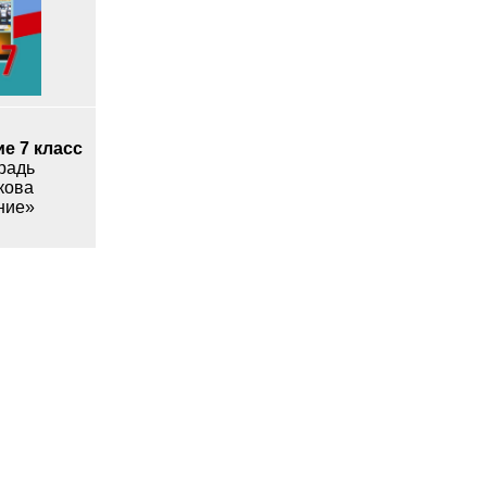
е 7 класс
радь
кова
ние»