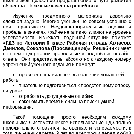
школьников целостное представление о пути развития
общества. Полезные качества
решебника
Изучение предметного материала довольно
сложная задача. Многие ученики не совсем успешно с
ней справляются. Неудовлетворительные оценки и
пробелы в знаниях крайне негативно влияют на уровень
успеваемости. Избежать подобной ситуации поможет
«ГДЗ по Истории 8 класс Рабочая тетрадь Артасов,
Данилов, Соколова (Просвещение)»
.
Решебник
имеет
в своём содержании правильные и подробные онлайн-
ответы. Они представлены абсолютно к каждому номеру
упражнений учебного издания и помогут:
проверить правильное выполнение домашней
работы;
тщательно подготовиться к предстоящему опросу
на уроке;
отработать допущенные ошибки;
сэкономить время и силы на поиск нужной
информации.
Такой помощник просто необходим каждому
школьнику. Систематическое использование
ГДЗ
только
положительно отразится на оценках и успеваемости, к
тому же ученик всегда будет во всеоружии перед любой