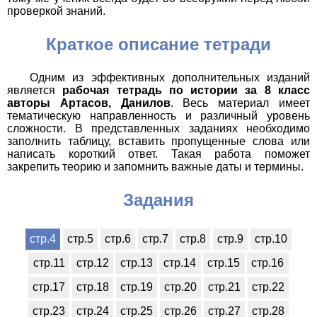
проверкой знаний.
Краткое описание тетради
Одним из эффективных дополнительных изданий
является
рабочая тетрадь по истории за 8 класс
авторы Артасов, Данилов
. Весь материал имеет
тематическую направленность и различный уровень
сложности. В представленных заданиях необходимо
заполнить таблицу, вставить пропущенные слова или
написать короткий ответ. Такая работа поможет
закрепить теорию и запомнить важные даты и термины.
Задания
стр.4
стр.5
стр.6
стр.7
стр.8
стр.9
стр.10
стр.11
стр.12
стр.13
стр.14
стр.15
стр.16
стр.17
стр.18
стр.19
стр.20
стр.21
стр.22
стр.23
стр.24
стр.25
стр.26
стр.27
стр.28