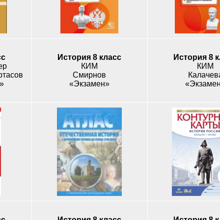
сс
История 8 класс
История 8 
ер
КИМ
КИМ
ртасов
Смирнов
Калачев
»
«Экзамен»
«Экзаме
сс
История 8 класс
История 8 