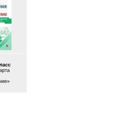
класс
арта
ние»