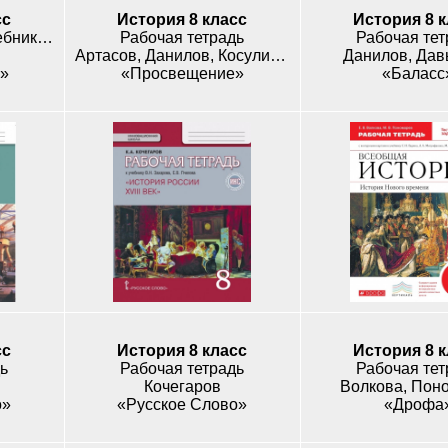
сс
История 8 класс
История 8 
Рабочая тетрадь к учебнику Сахарова
Рабочая тетрадь
Рабочая тет
Артасов, Данилов, Косулина, Соколова
Данилов, Да
о»
«Просвещение»
«Баласс
сс
История 8 класс
История 8 
ь
Рабочая тетрадь
Рабочая тет
Кочегаров
Волкова, Пон
о»
«Русское Слово»
«Дрофа