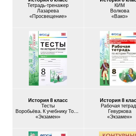
Тетрадь-тренажер
КИМ
Лазарева
Волкова
«Просвещение»
«Вако»
История 8 класс
История 8 кла
Тесты
Рабочая тетрад
Воробьёва. К учебнику Торкунова
Гевуркова
«Экзамен»
«Экзамен»