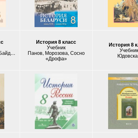
сс
История 8 класс
История 8 
Учебник
Учебни
Кошелев, Кошелева, Байдакова
Панов, Морозова, Сосно
Юдовска
«Дрофа»