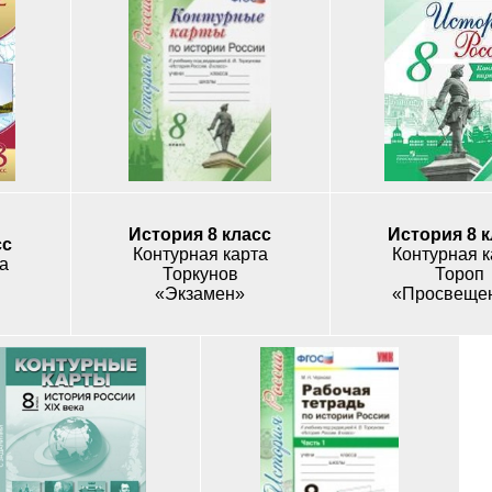
История 8 класс
История 8 
сс
Контурная карта
Контурная к
а
Торкунов
Тороп
«Экзамен»
«Просвеще