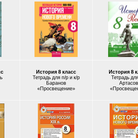
сс
История 8 класс
История 8 
ь
Тетрадь для п/р и к/р
Тетрадь для
Баранов
Артасо
«Просвещение»
«Просвеще