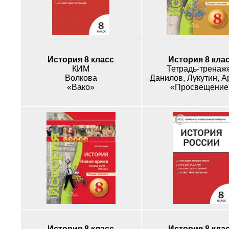
История 8 класс
История 8 кла
КИМ
Тетрадь-тренаж
Волкова
Данилов, Лукутин, А
«Вако»
«Просвещение
История 8 класс
История 8 кла