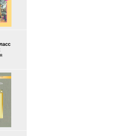
класс
к
я