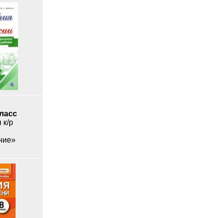
класс
 к/р
в
ние»