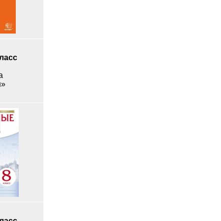
класс
а
н»
класс