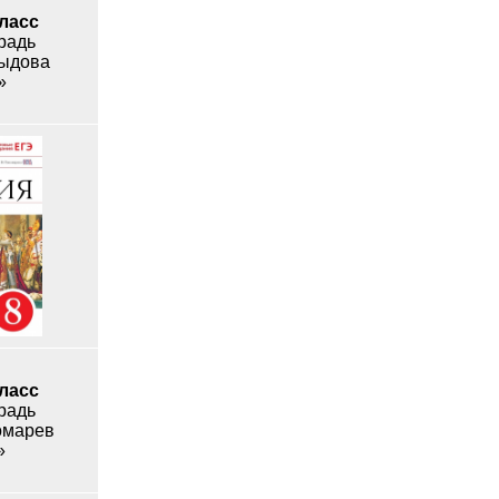
класс
радь
выдова
»
класс
радь
омарев
»