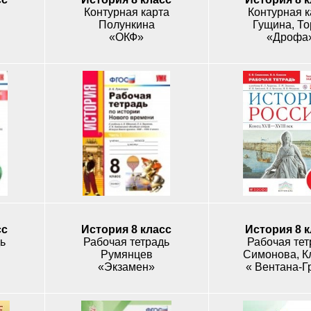
Контурная карта
Контурная к
Полункина
Гущина, То
«ОКФ»
«Дрофа
сс
История 8 класс
История 8 
ь
Рабочая тетрадь
Рабочая тет
Румянцев
Симонова, К
«Экзамен»
« Вентана-