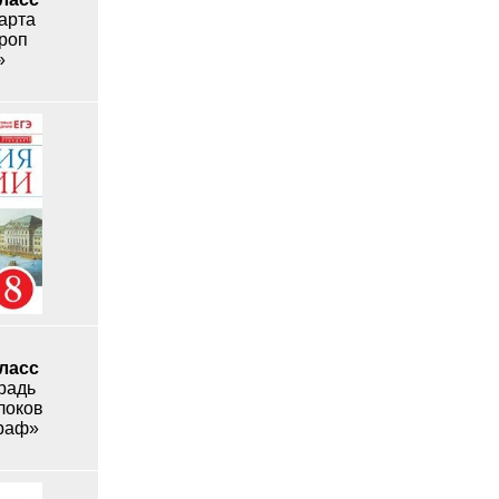
арта
роп
»
класс
радь
локов
Граф»