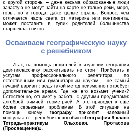
с другой стороны – даже весьма образованные люди
зачастую не могут найти на карте не только реки, моря,
горы, но и города, даже целые страны. Вопрос, чем
отличается часть света от материка или континента,
может поставить в тупик родителей большинства
старшеклассников.
Осваиваем географическую науку
с решебником
Итак, на помощь родителей в изучении географии
девятикласснику рассчитывать не стоит. Прибегать к
услугам профессионального репетитора по
естественным или гуманитарным наукам – не самый
лучший вариант: ведь такой метод неизменно потребует
дополнительное время. Где же его возьмет ученик?
Естественно, отнимет у работы с другими предметами:
алгеброй, химией, геометрией. А это приведет к еще
более серьезным проблемам. В этой ситуации на
помощь юному
географу
приходит надежный
консультант – решебник к пособию
«География 9 класс
Тетрадь-практикум Ольховая, Протасова
(Просвещение)»
.